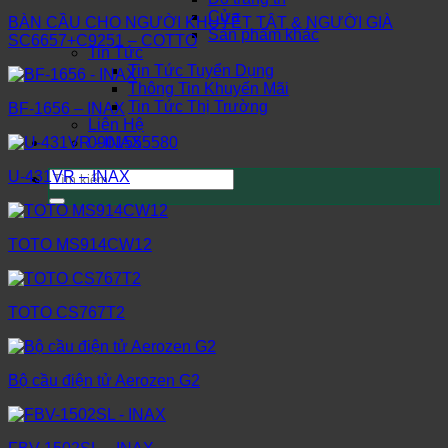
Cửa
BÀN CẦU CHO NGƯỜI KHUYẾT TẬT & NGƯỜI GIÀ
Sản phẩm khác
SC6657+C9251 – COTTO
Tin Tức
Tin Tức Tuyển Dụng
Thông Tin Khuyến Mãi
Tin Tức Thị Trường
BF-1656 – INAX
Liên Hệ
0901555580
Tìm
U-431VR – INAX
kiếm:
TOTO MS914CW12
TOTO CS767T2
Bộ cầu điện tử Aerozen G2