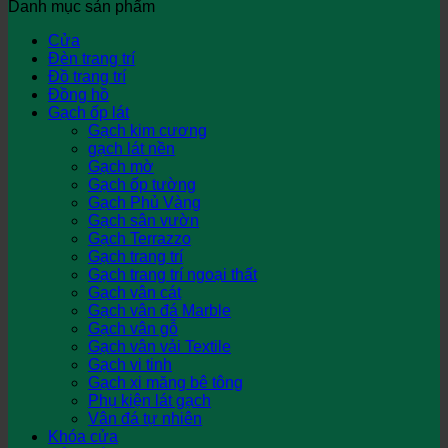
Danh mục sản phẩm
Cửa
Đèn trang trí
Đồ trang trí
Đồng hồ
Gạch ốp lát
Gạch kim cương
gạch lát nền
Gạch mờ
Gạch ốp tường
Gạch Phủ Vàng
Gạch sân vườn
Gạch Terrazzo
Gạch trang trí
Gạch trang trí ngoại thất
Gạch vân cát
Gạch vân đá Marble
Gạch vân gỗ
Gạch vân vải Textile
Gạch vi tinh
Gạch xi măng bê tông
Phụ kiện lát gạch
Vân đá tự nhiên
Khóa cửa