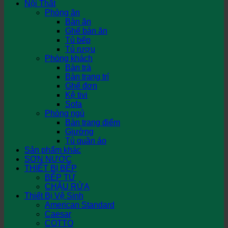
Nội Thất
Phòng ăn
Bàn ăn
Ghế bàn ăn
Tủ bếp
Tủ rượu
Phòng khách
Bàn trà
Bàn trang trí
Ghế đơn
Kệ tivi
Sofa
Phòng ngủ
Bàn trang điểm
Giường
Tủ quần áo
Sản phẩm khác
SƠN NƯỚC
THIẾT BỊ BẾP
BẾP TỪ
CHẬU RỬA
Thiết Bị Vệ Sinh
American Standard
Caesar
COTTO