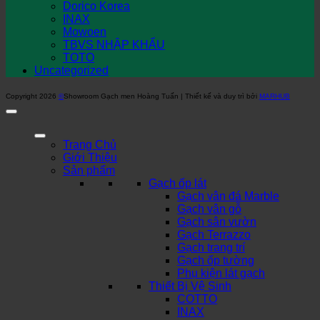
Dorico Korea
INAX
Mowoen
TBVS NHẬP KHẨU
TOTO
Uncategorized
Copyright 2026
©
Showroom Gạch men Hoàng Tuấn | Thiết kế và duy trì bởi
MARHUB
Trang Chủ
Giới Thiệu
Sản phẩm
Gạch ốp lát
Gạch vân đá Marble
Gạch vân gỗ
Gạch sân vườn
Gạch Terrazzo
Gạch trang trí
Gạch ốp tường
Phụ kiện lát gạch
Thiết Bị Vệ Sinh
COTTO
INAX