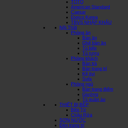
TOTO
American Standard
Caesar
Dorico Korea
TBVS NHẬP KHẨU
Nội Thất
Phòng ăn
Bàn ăn
Ghế bàn ăn
Tủ bếp
Tủ rượu
Phòng khách
Bàn trà
Bàn trang trí
Kệ tivi
Sofa
Phòng ngủ
Bàn trang điểm
Giường
Tủ quần áo
THIẾT BỊ BẾP
Bếp Từ
Chậu Rửa
SƠN NƯỚC
Đèn trang trí