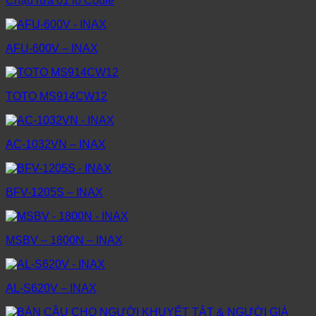
Chậu rửa 01 lỗ Codie
AFU-600V – INAX
TOTO MS914CW12
AC-1032VN – INAX
BFV-1205S – INAX
MSBV – 1800N – INAX
AL-S620V – INAX