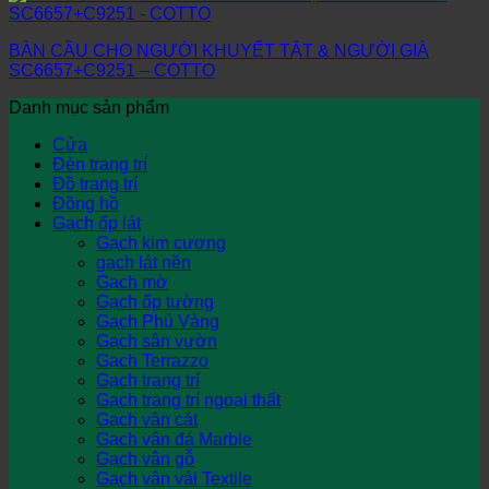
BÀN CẦU CHO NGƯỜI KHUYẾT TẬT & NGƯỜI GIÀ
SC6657+C9251 – COTTO
Danh mục sản phẩm
Cửa
Đèn trang trí
Đồ trang trí
Đồng hồ
Gạch ốp lát
Gạch kim cương
gạch lát nền
Gạch mờ
Gạch ốp tường
Gạch Phủ Vàng
Gạch sân vườn
Gạch Terrazzo
Gạch trang trí
Gạch trang trí ngoại thất
Gạch vân cát
Gạch vân đá Marble
Gạch vân gỗ
Gạch vân vải Textile