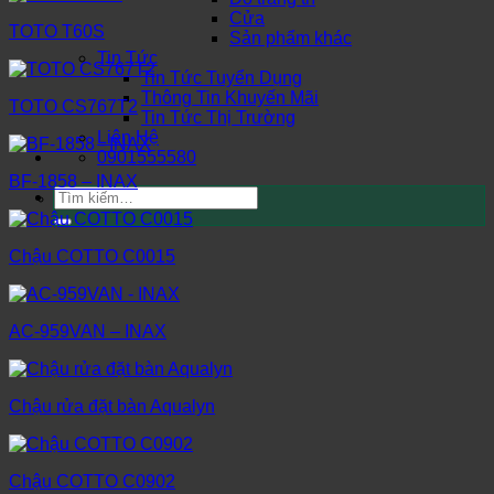
Cửa
TOTO T60S
Sản phẩm khác
Tin Tức
Tin Tức Tuyển Dụng
Thông Tin Khuyến Mãi
TOTO CS767T2
Tin Tức Thị Trường
Liên Hệ
0901555580
BF-1858 – INAX
Tìm
kiếm:
Chậu COTTO C0015
AC-959VAN – INAX
Chậu rửa đặt bàn Aqualyn
Chậu COTTO C0902