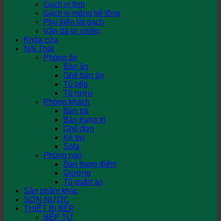
Gạch vi tinh
Gạch xi măng bê tông
Phụ kiện lát gạch
Vân đá tự nhiên
Khóa cửa
Nội Thất
Phòng ăn
Bàn ăn
Ghế bàn ăn
Tủ bếp
Tủ rượu
Phòng khách
Bàn trà
Bàn trang trí
Ghế đơn
Kệ tivi
Sofa
Phòng ngủ
Bàn trang điểm
Giường
Tủ quần áo
Sản phẩm khác
SƠN NƯỚC
THIẾT BỊ BẾP
BẾP TỪ