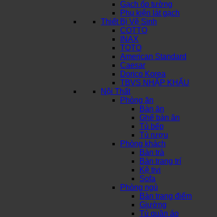
Gạch ốp tường
Phụ kiện lát gạch
Thiết Bị Vệ Sinh
COTTO
INAX
TOTO
American Standard
Caesar
Dorico Korea
TBVS NHẬP KHẨU
Nội Thất
Phòng ăn
Bàn ăn
Ghế bàn ăn
Tủ bếp
Tủ rượu
Phòng khách
Bàn trà
Bàn trang trí
Kệ tivi
Sofa
Phòng ngủ
Bàn trang điểm
Giường
Tủ quần áo