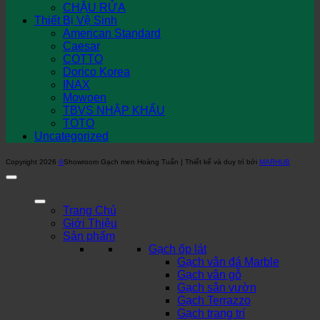
CHẬU RỬA
Thiết Bị Vệ Sinh
American Standard
Caesar
COTTO
Dorico Korea
INAX
Mowoen
TBVS NHẬP KHẨU
TOTO
Uncategorized
Copyright 2026
©
Showroom Gạch men Hoàng Tuấn | Thiết kế và duy trì bởi
MARHUB
Trang Chủ
Giới Thiệu
Sản phẩm
Gạch ốp lát
Gạch vân đá Marble
Gạch vân gỗ
Gạch sân vườn
Gạch Terrazzo
Gạch trang trí