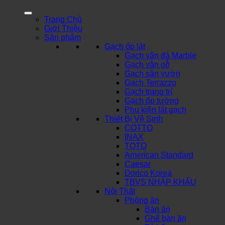
Trang Chủ
Giới Thiệu
Sản phẩm
Gạch ốp lát
Gạch vân đá Marble
Gạch vân gỗ
Gạch sân vườn
Gạch Terrazzo
Gạch trang trí
Gạch ốp tường
Phụ kiện lát gạch
Thiết Bị Vệ Sinh
COTTO
INAX
TOTO
American Standard
Caesar
Dorico Korea
TBVS NHẬP KHẨU
Nội Thất
Phòng ăn
Bàn ăn
Ghế bàn ăn