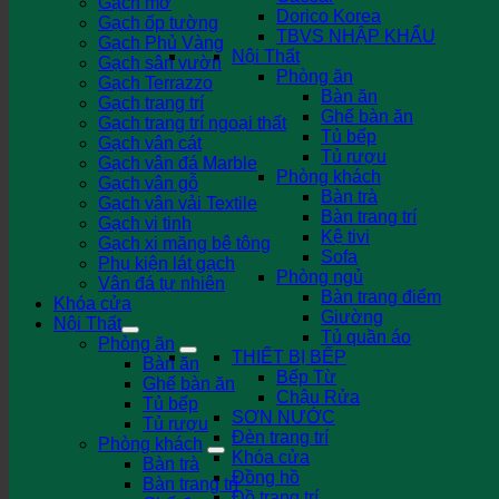
Gạch mờ
Dorico Korea
Gạch ốp tường
TBVS NHẬP KHẨU
Gạch Phủ Vàng
Nội Thất
Gạch sân vườn
Phòng ăn
Gạch Terrazzo
Bàn ăn
Gạch trang trí
Ghế bàn ăn
Gạch trang trí ngoại thất
Tủ bếp
Gạch vân cát
Tủ rượu
Gạch vân đá Marble
Phòng khách
Gạch vân gỗ
Bàn trà
Gạch vân vải Textile
Bàn trang trí
Gạch vi tinh
Kệ tivi
Gạch xi măng bê tông
Sofa
Phụ kiện lát gạch
Phòng ngủ
Vân đá tự nhiên
Bàn trang điểm
Khóa cửa
Giường
Nội Thất
Tủ quần áo
Phòng ăn
THIẾT BỊ BẾP
Bàn ăn
Bếp Từ
Ghế bàn ăn
Chậu Rửa
Tủ bếp
SƠN NƯỚC
Tủ rượu
Đèn trang trí
Phòng khách
Khóa cửa
Bàn trà
Đồng hồ
Bàn trang trí
Đồ trang trí