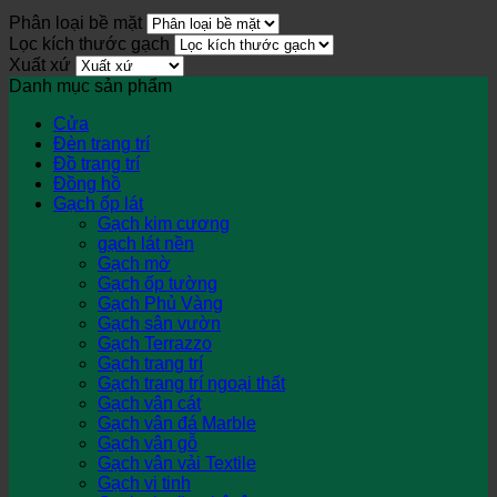
Phân loại bề mặt
Lọc kích thước gạch
Xuất xứ
Danh mục sản phẩm
Cửa
Đèn trang trí
Đồ trang trí
Đồng hồ
Gạch ốp lát
Gạch kim cương
gạch lát nền
Gạch mờ
Gạch ốp tường
Gạch Phủ Vàng
Gạch sân vườn
Gạch Terrazzo
Gạch trang trí
Gạch trang trí ngoại thất
Gạch vân cát
Gạch vân đá Marble
Gạch vân gỗ
Gạch vân vải Textile
Gạch vi tinh