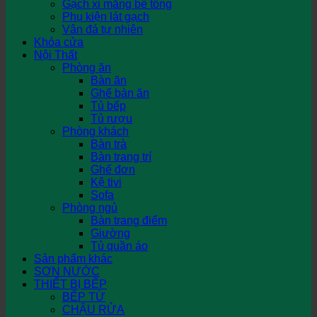
Gạch xi măng bê tông
Phụ kiện lát gạch
Vân đá tự nhiên
Khóa cửa
Nội Thất
Phòng ăn
Bàn ăn
Ghế bàn ăn
Tủ bếp
Tủ rượu
Phòng khách
Bàn trà
Bàn trang trí
Ghế đơn
Kệ tivi
Sofa
Phòng ngủ
Bàn trang điểm
Giường
Tủ quần áo
Sản phẩm khác
SƠN NƯỚC
THIẾT BỊ BẾP
BẾP TỪ
CHẬU RỬA