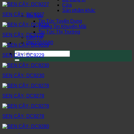
Cửa
Sản phẩm khác
SEN CÂY- DC9227
Tin Tức
Tin Tức Tuyển Dụng
Thông Tin Khuyến Mãi
Tin Tức Thị Trường
SEN CÂY- DC9228
Liên Hệ
0901555580
Tìm
SEN CÂY- DC9229
kiếm:
SEN CÂY- DC9230
SEN CÂY- DC9278
SEN CÂY- DC9278