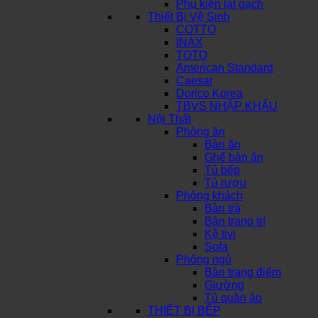
Phụ kiện lát gạch
Thiết Bị Vệ Sinh
COTTO
INAX
TOTO
American Standard
Caesar
Dorico Korea
TBVS NHẬP KHẨU
Nội Thất
Phòng ăn
Bàn ăn
Ghế bàn ăn
Tủ bếp
Tủ rượu
Phòng khách
Bàn trà
Bàn trang trí
Kệ tivi
Sofa
Phòng ngủ
Bàn trang điểm
Giường
Tủ quần áo
THIẾT BỊ BẾP