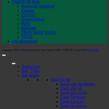
Thiết Bị Vệ Sinh
American Standard
Caesar
COTTO
Dorico Korea
INAX
Mowoen
TBVS NHẬP KHẨU
TOTO
Uncategorized
Copyright 2026
©
Showroom Gạch men Hoàng Tuấn | Thiết kế và duy trì bởi
MARHUB
Trang Chủ
Giới Thiệu
Sản phẩm
Gạch ốp lát
Gạch vân đá Marble
Gạch vân gỗ
Gạch sân vườn
Gạch Terrazzo
Gạch trang trí
Gạch ốp tường