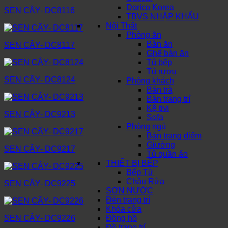
Dorico Korea
SEN CÂY- DC8116
TBVS NHẬP KHẨU
Nội Thất
Phòng ăn
Bàn ăn
SEN CÂY- DC8117
Ghế bàn ăn
Tủ bếp
Tủ rượu
SEN CÂY- DC8124
Phòng khách
Bàn trà
Bàn trang trí
Kệ tivi
SEN CÂY- DC9213
Sofa
Phòng ngủ
Bàn trang điểm
Giường
SEN CÂY- DC9217
Tủ quần áo
THIẾT BỊ BẾP
Bếp Từ
Chậu Rửa
SEN CÂY- DC9225
SƠN NƯỚC
Đèn trang trí
Khóa cửa
SEN CÂY- DC9226
Đồng hồ
Đồ trang trí