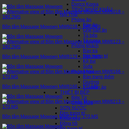
Dorico Korea
TBVS NHẬP KHẨU
Nội Thất
Phòng ăn
Bàn ăn
Bồn tắm Massage Mowoen MW6018 – 180.2MS
Ghế bàn ăn
Tủ bếp
Tủ rượu
Phòng khách
Bàn trà
Bàn trang trí
Bồn tắm Massage Mowoen MW8123 – 180.2MS
Kệ tivi
Sofa
Phòng ngủ
Bàn trang điểm
Giường
Bồn tắm Massage Mowoen MW8166 – 170.MS
Tủ quần áo
THIẾT BỊ BẾP
Bếp Từ
Chậu Rửa
SƠN NƯỚC
Đèn trang trí
Bồn tắm Massage Mowoen MW8213 – 170.MS
Khóa cửa
Đồng hồ
Đồ trang trí