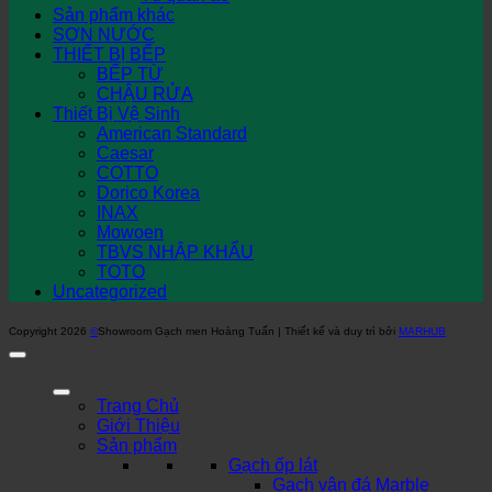
Sản phẩm khác
SƠN NƯỚC
THIẾT BỊ BẾP
BẾP TỪ
CHẬU RỬA
Thiết Bị Vệ Sinh
American Standard
Caesar
COTTO
Dorico Korea
INAX
Mowoen
TBVS NHẬP KHẨU
TOTO
Uncategorized
Copyright 2026
©
Showroom Gạch men Hoàng Tuấn | Thiết kế và duy trì bởi
MARHUB
Trang Chủ
Giới Thiệu
Sản phẩm
Gạch ốp lát
Gạch vân đá Marble