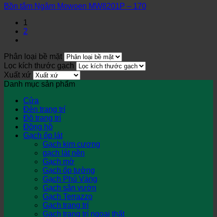
Bồn tắm Ngâm Mowoen MW8201P – 170
1
2
Phân loại bề mặt
Lọc kích thước gạch
Xuất xứ
Danh mục sản phẩm
Cửa
Đèn trang trí
Đồ trang trí
Đồng hồ
Gạch ốp lát
Gạch kim cương
gạch lát nền
Gạch mờ
Gạch ốp tường
Gạch Phủ Vàng
Gạch sân vườn
Gạch Terrazzo
Gạch trang trí
Gạch trang trí ngoại thất