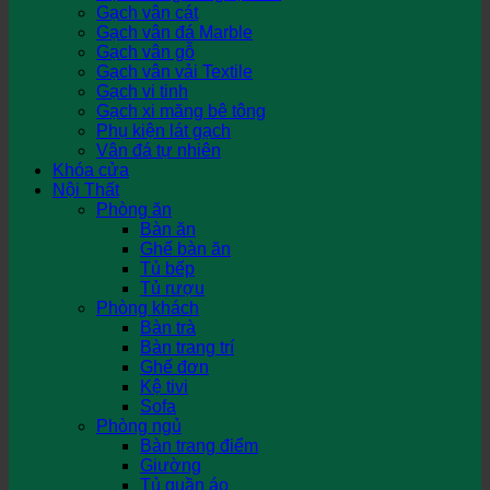
Gạch vân cát
Gạch vân đá Marble
Gạch vân gỗ
Gạch vân vải Textile
Gạch vi tinh
Gạch xi măng bê tông
Phụ kiện lát gạch
Vân đá tự nhiên
Khóa cửa
Nội Thất
Phòng ăn
Bàn ăn
Ghế bàn ăn
Tủ bếp
Tủ rượu
Phòng khách
Bàn trà
Bàn trang trí
Ghế đơn
Kệ tivi
Sofa
Phòng ngủ
Bàn trang điểm
Giường
Tủ quần áo