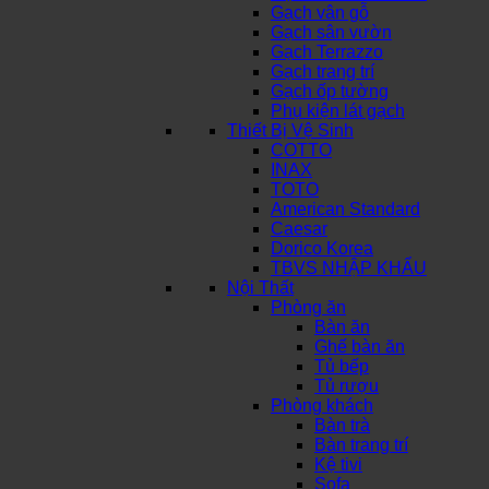
Gạch vân gỗ
Gạch sân vườn
Gạch Terrazzo
Gạch trang trí
Gạch ốp tường
Phụ kiện lát gạch
Thiết Bị Vệ Sinh
COTTO
INAX
TOTO
American Standard
Caesar
Dorico Korea
TBVS NHẬP KHẨU
Nội Thất
Phòng ăn
Bàn ăn
Ghế bàn ăn
Tủ bếp
Tủ rượu
Phòng khách
Bàn trà
Bàn trang trí
Kệ tivi
Sofa