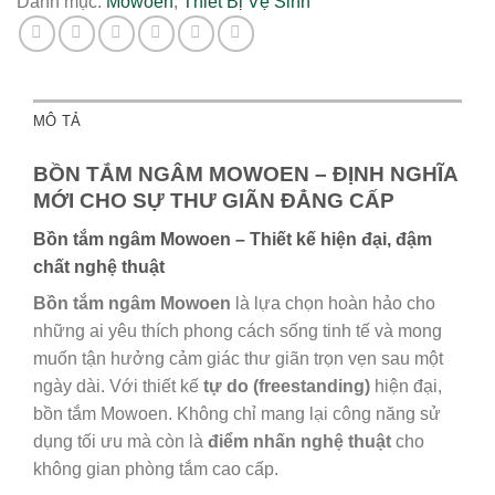
Danh mục:
Mowoen
,
Thiết Bị Vệ Sinh
MÔ TẢ
BỒN TẮM NGÂM MOWOEN – ĐỊNH NGHĨA
MỚI CHO SỰ THƯ GIÃN ĐẲNG CẤP
Bồn tắm ngâm Mowoen – Thiết kế hiện đại, đậm
chất nghệ thuật
Bồn tắm ngâm Mowoen
là lựa chọn hoàn hảo cho
những ai yêu thích phong cách sống tinh tế và mong
muốn tận hưởng cảm giác thư giãn trọn vẹn sau một
ngày dài. Với thiết kế
tự do (freestanding)
hiện đại,
bồn tắm Mowoen. Không chỉ mang lại công năng sử
dụng tối ưu mà còn là
điểm nhấn nghệ thuật
cho
không gian phòng tắm cao cấp.