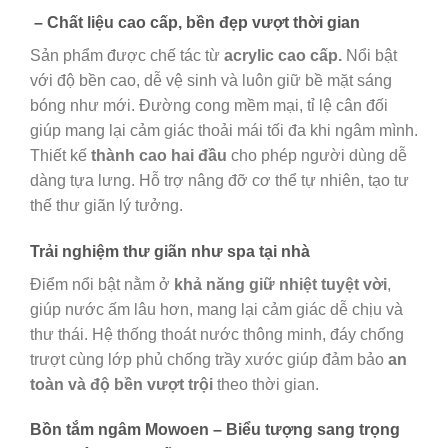
– Chất liệu cao cấp, bền đẹp vượt thời gian
Sản phẩm được chế tác từ
acrylic cao cấp.
Nổi bật
với độ bền cao, dễ vệ sinh và luôn giữ bề mặt sáng
bóng như mới. Đường cong mềm mại, tỉ lệ cân đối
giúp mang lại cảm giác thoải mái tối đa khi ngâm mình.
Thiết kế
thành cao hai đầu
cho phép người dùng dễ
dàng tựa lưng. Hỗ trợ nâng đỡ cơ thể tự nhiên, tạo tư
thế thư giãn lý tưởng.
Trải nghiệm thư giãn như spa tại nhà
Điểm nổi bật nằm ở
khả năng giữ nhiệt tuyệt vời
,
giúp nước ấm lâu hơn, mang lại cảm giác dễ chịu và
thư thái. Hệ thống thoát nước thông minh, đáy chống
trượt cùng lớp phủ chống trầy xước giúp đảm bảo
an
toàn và độ bền vượt trội
theo thời gian.
Bồn tắm ngâm Mowoen – Biểu tượng sang trọng