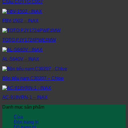
Chậu COTTO C007
FBV-1502 – INAX
TOTO PJY1724PWE#MW
AL-S640V – INAX
Bồn tiểu nam C30207 – Chloe
AC-918VRN-1 – INAX
Danh mục sản phẩm
Cửa
Đèn trang trí
Đồ trang trí