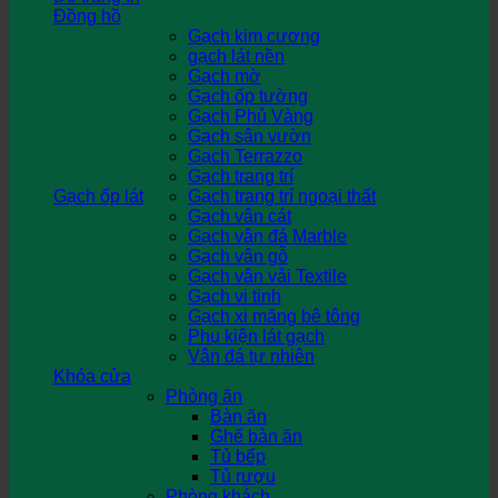
Đồng hồ
Gạch kim cương
gạch lát nền
Gạch mờ
Gạch ốp tường
Gạch Phủ Vàng
Gạch sân vườn
Gạch Terrazzo
Gạch trang trí
Gạch ốp lát
Gạch trang trí ngoại thất
Gạch vân cát
Gạch vân đá Marble
Gạch vân gỗ
Gạch vân vải Textile
Gạch vi tinh
Gạch xi măng bê tông
Phụ kiện lát gạch
Vân đá tự nhiên
Khóa cửa
Phòng ăn
Bàn ăn
Ghế bàn ăn
Tủ bếp
Tủ rượu
Phòng khách