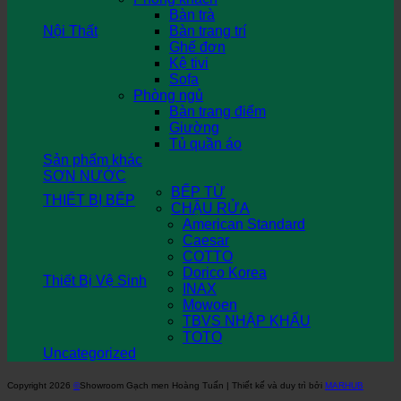
Bàn trà
Nội Thất
Bàn trang trí
Ghế đơn
Kệ tivi
Sofa
Phòng ngủ
Bàn trang điểm
Giường
Tủ quần áo
Sản phẩm khác
SƠN NƯỚC
BẾP TỪ
THIẾT BỊ BẾP
CHẬU RỬA
American Standard
Caesar
COTTO
Dorico Korea
Thiết Bị Vệ Sinh
INAX
Mowoen
TBVS NHẬP KHẨU
TOTO
Uncategorized
Copyright 2026
©
Showroom Gạch men Hoàng Tuấn | Thiết kế và duy trì bởi
MARHUB