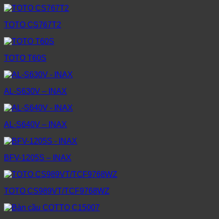
TOTO CS767T2
TOTO T60S
AL-S630V – INAX
AL-S640V – INAX
BFV-1205S – INAX
TOTO CS989VT/TCF9768WZ