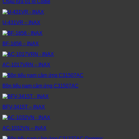
Chậu rửa 01 lỗ Codie
U-431VR – INAX
BF-1656 – INAX
AC-1017VRN – INAX
Bồn tiểu nam cảm ứng C31507AC
BFV-3415T – INAX
AC-1032VN – INAX