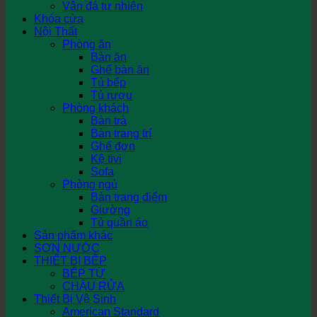
Vân đá tự nhiên
Khóa cửa
Nội Thất
Phòng ăn
Bàn ăn
Ghế bàn ăn
Tủ bếp
Tủ rượu
Phòng khách
Bàn trà
Bàn trang trí
Ghế đơn
Kệ tivi
Sofa
Phòng ngủ
Bàn trang điểm
Giường
Tủ quần áo
Sản phẩm khác
SƠN NƯỚC
THIẾT BỊ BẾP
BẾP TỪ
CHẬU RỬA
Thiết Bị Vệ Sinh
American Standard