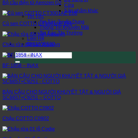
Bộ cầu điện tử Aerozen G2
Cửa
Sản phẩm khác
Tin Tức
Tin Tức Tuyển Dụng
Củ sen COTTO CT3001AE Z86
Thông Tin Khuyến Mãi
Tin Tức Thị Trường
Liên Hệ
0901555580
Chậu rửa đặt bàn Aqualyn
Tìm
kiếm:
BF-1858 – INAX
BÀN CẦU CHO NGƯỜI KHUYẾT TẬT & NGƯỜI GIÀ
SC6657+C9251 – COTTO
Chậu COTTO C0902