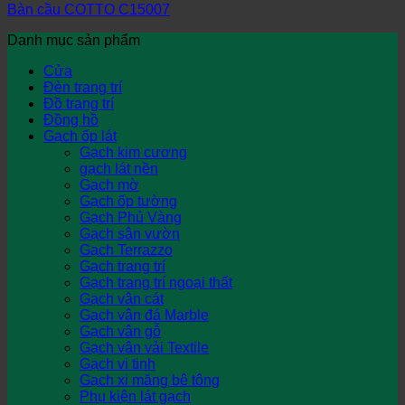
Bàn cầu COTTO C15007
Danh mục sản phẩm
Cửa
Đèn trang trí
Đồ trang trí
Đồng hồ
Gạch ốp lát
Gạch kim cương
gạch lát nền
Gạch mờ
Gạch ốp tường
Gạch Phủ Vàng
Gạch sân vườn
Gạch Terrazzo
Gạch trang trí
Gạch trang trí ngoại thất
Gạch vân cát
Gạch vân đá Marble
Gạch vân gỗ
Gạch vân vải Textile
Gạch vi tinh
Gạch xi măng bê tông
Phụ kiện lát gạch