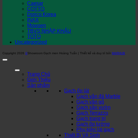
Caesar
COTTO
Dorico Korea
INAX
Mowoen
TBVS NHẬP KHẨU
TOTO
Uncategorized
Copyright 2026
©
Showroom Gạch men Hoàng Tuấn | Thiết kế và duy trì bởi
MARHUB
Trang Chủ
Giới Thiệu
Sản phẩm
Gạch ốp lát
Gạch vân đá Marble
Gạch vân gỗ
Gạch sân vườn
Gạch Terrazzo
Gạch trang trí
Gạch ốp tường
Phụ kiện lát gạch
Thiết Bị Vệ Sinh