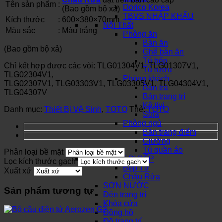
Tên sản phẩm
:
Dorico Korea
(Bao gồm bộ xả)
TBVS NHẬP KHẨU
Kích thước
:
600×380×70mm
Nội Thất
Màu sắc
:
Màu trắng
Phòng ăn
Bàn ăn
(Bao gồm bộ xả)
Ghế bàn ăn
Tủ bếp
Chỉ kết hợp được các vòi: TLG01304V1, TLG01307V1,
Tủ rượu
TLG02304V1,
Phòng khách
TLG02307V1, TLG03303V1, TLG03305V1, TLG04304V1,
Bàn trà
TLG04307V
Bàn trang trí
Kệ tivi
Danh mục:
Thiết Bị Vệ Sinh
,
TOTO
Thẻ:
TOTO
Sofa
Phòng ngủ
Bàn trang điểm
Giường
Tủ quần áo
Phân loại bề mặt
THIẾT BỊ BẾP
Lọc kích thước gạch
Bếp Từ
Xuất xứ
Chậu Rửa
SƠN NƯỚC
Sản phẩm tương tự
Đèn trang trí
Khóa cửa
Đồng hồ
Đồ trang trí