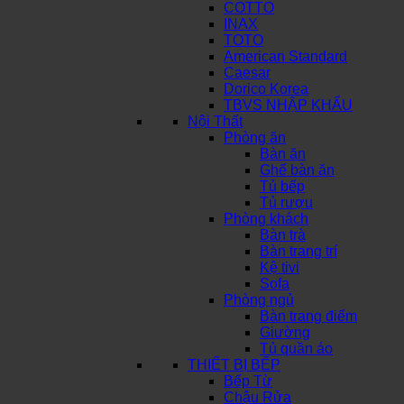
COTTO
INAX
TOTO
American Standard
Caesar
Dorico Korea
TBVS NHẬP KHẨU
Nội Thất
Phòng ăn
Bàn ăn
Ghế bàn ăn
Tủ bếp
Tủ rượu
Phòng khách
Bàn trà
Bàn trang trí
Kệ tivi
Sofa
Phòng ngủ
Bàn trang điểm
Giường
Tủ quần áo
THIẾT BỊ BẾP
Bếp Từ
Chậu Rửa