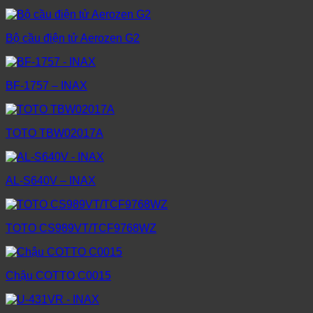
Bộ cầu điện tử Aerozen G2
BF-1757 – INAX
TOTO TBW02017A
AL-S640V – INAX
TOTO CS989VT/TCF9768WZ
Chậu COTTO C0015