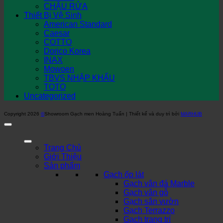
CHẬU RỬA
Thiết Bị Vệ Sinh
American Standard
Caesar
COTTO
Dorico Korea
INAX
Mowoen
TBVS NHẬP KHẨU
TOTO
Uncategorized
Copyright 2026
©
Showroom Gạch men Hoàng Tuấn | Thiết kế và duy trì bởi
MARHUB
Trang Chủ
Giới Thiệu
Sản phẩm
Gạch ốp lát
Gạch vân đá Marble
Gạch vân gỗ
Gạch sân vườn
Gạch Terrazzo
Gạch trang trí