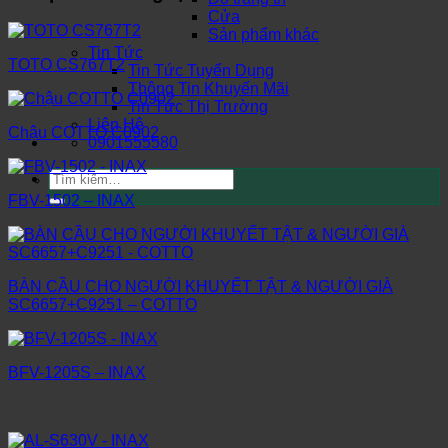
Cửa
Sản phẩm khác
Tin Tức
TOTO CS767T2
Tin Tức Tuyển Dụng
Thông Tin Khuyến Mãi
Tin Tức Thị Trường
Liên Hệ
Chậu COTTO C0902
0901555580
Tìm
kiếm:
FBV-1502 – INAX
BÀN CẦU CHO NGƯỜI KHUYẾT TẬT & NGƯỜI GIÀ
SC6657+C9251 – COTTO
BFV-1205S – INAX