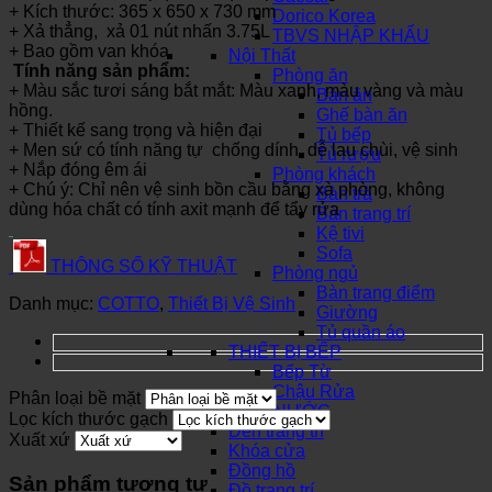
+ Kích thước: 365 x 650 x 730 mm
Dorico Korea
+ Xả thẳng, xả 01 nút nhấn 3.75L
TBVS NHẬP KHẨU
+ Bao gồm van khóa
Nội Thất
Tính năng sản phẩm:
Phòng ăn
+ Màu sắc tươi sáng bắt mắt: Màu xanh, màu vàng và màu
Bàn ăn
hồng.
Ghế bàn ăn
+ Thiết kế sang trọng và hiện đại
Tủ bếp
+ Men sứ có tính năng tự chống dính, dễ lau chùi, vệ sinh
Tủ rượu
+ Nắp đóng êm ái
Phòng khách
+ Chú ý: Chỉ nên vệ sinh bồn cầu bằng xà phòng, không
Bàn trà
dùng hóa chất có tính axit mạnh để tẩy rửa
Bàn trang trí
Kệ tivi
Sofa
THÔNG SỐ KỸ THUẬT
Phòng ngủ
Bàn trang điểm
Danh mục:
COTTO
,
Thiết Bị Vệ Sinh
Giường
Tủ quần áo
THIẾT BỊ BẾP
Bếp Từ
Chậu Rửa
Phân loại bề mặt
SƠN NƯỚC
Lọc kích thước gạch
Đèn trang trí
Xuất xứ
Khóa cửa
Đồng hồ
Sản phẩm tương tự
Đồ trang trí