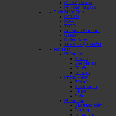
Gạch ốp tường
Phụ kiện lát gạch
Thiết Bị Vệ Sinh
COTTO
INAX
TOTO
American Standard
Caesar
Dorico Korea
TBVS NHẬP KHẨU
Nội Thất
Phòng ăn
Bàn ăn
Ghế bàn ăn
Tủ bếp
Tủ rượu
Phòng khách
Bàn trà
Bàn trang trí
Kệ tivi
Sofa
Phòng ngủ
Bàn trang điểm
Giường
Tủ quần áo