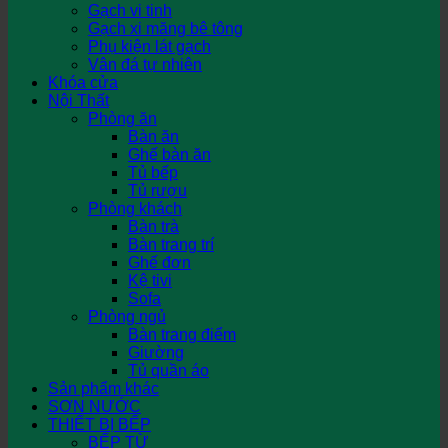
Gạch vi tinh
Gạch xi măng bê tông
Phụ kiện lát gạch
Vân đá tự nhiên
Khóa cửa
Nội Thất
Phòng ăn
Bàn ăn
Ghế bàn ăn
Tủ bếp
Tủ rượu
Phòng khách
Bàn trà
Bàn trang trí
Ghế đơn
Kệ tivi
Sofa
Phòng ngủ
Bàn trang điểm
Giường
Tủ quần áo
Sản phẩm khác
SƠN NƯỚC
THIẾT BỊ BẾP
BẾP TỪ