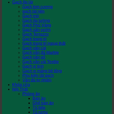
Gạch ốp lát
Gạch kim cương
gạch lát nền
Gạch mờ
Gạch ốp tường
Gạch Phủ Vàng
Gạch sân vườn
Gạch Terrazzo
Gạch trang trí
Gạch trang trí ngoại thất
Gạch vân cát
Gạch vân đá Marble
Gạch vân gỗ
Gạch vân vải Textile
Gạch vi tinh
Gạch xi măng bê tông
Phụ kiện lát gạch
Vân đá tự nhiên
Khóa cửa
Nội Thất
Phòng ăn
Bàn ăn
Ghế bàn ăn
Tủ bếp
Tủ rượu