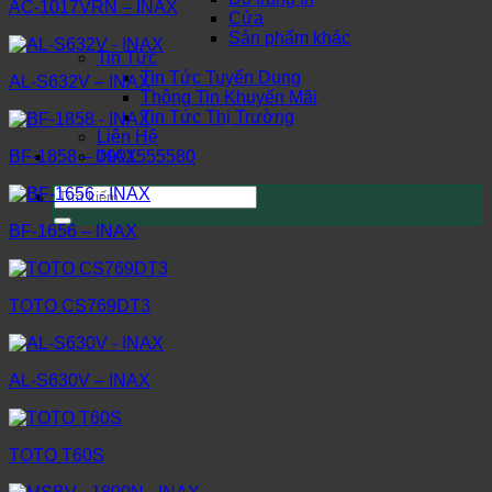
AC-1017VRN – INAX
Cửa
Sản phẩm khác
Tin Tức
Tin Tức Tuyển Dụng
AL-S632V – INAX
Thông Tin Khuyến Mãi
Tin Tức Thị Trường
Liên Hệ
0901555580
BF-1858 – INAX
Tìm
kiếm:
BF-1656 – INAX
TOTO CS769DT3
AL-S630V – INAX
TOTO T60S