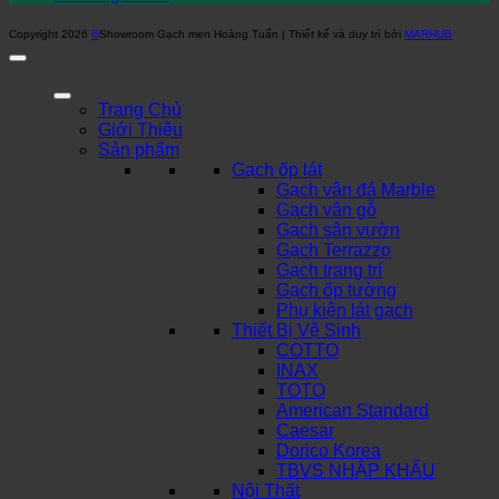
Copyright 2026
©
Showroom Gạch men Hoàng Tuấn | Thiết kế và duy trì bởi
MARHUB
Trang Chủ
Giới Thiệu
Sản phẩm
Gạch ốp lát
Gạch vân đá Marble
Gạch vân gỗ
Gạch sân vườn
Gạch Terrazzo
Gạch trang trí
Gạch ốp tường
Phụ kiện lát gạch
Thiết Bị Vệ Sinh
COTTO
INAX
TOTO
American Standard
Caesar
Dorico Korea
TBVS NHẬP KHẨU
Nội Thất