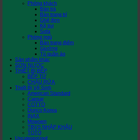
Phòng khách
Bàn trà
Bàn trang trí
Ghế đơn
Kệ tivi
Sofa
Phòng ngủ
Bàn trang điểm
Giường
Tủ quần áo
Sản phẩm khác
SƠN NƯỚC
THIẾT BỊ BẾP
BẾP TỪ
CHẬU RỬA
Thiết Bị Vệ Sinh
American Standard
Caesar
COTTO
Dorico Korea
INAX
Mowoen
TBVS NHẬP KHẨU
TOTO
Uncategorized