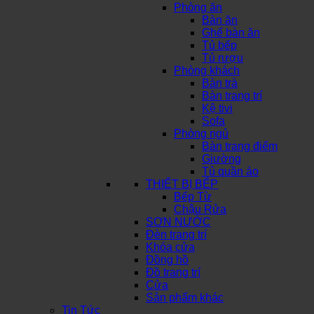
Phòng ăn
Bàn ăn
Ghế bàn ăn
Tủ bếp
Tủ rượu
Phòng khách
Bàn trà
Bàn trang trí
Kệ tivi
Sofa
Phòng ngủ
Bàn trang điểm
Giường
Tủ quần áo
THIẾT BỊ BẾP
Bếp Từ
Chậu Rửa
SƠN NƯỚC
Đèn trang trí
Khóa cửa
Đồng hồ
Đồ trang trí
Cửa
Sản phẩm khác
Tin Tức