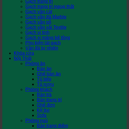
Gạch trang trí
Gạch trang trí ngoại thất
Gạch vân cát
Gạch vân đá Marble
Gạch vân gỗ
Gạch vân vải Textile
Gạch vi tinh
Gạch xi măng bê tông
Phụ kiện lát gạch
Vân đá tự nhiên
Khóa cửa
Nội Thất
Phòng ăn
Bàn ăn
Ghế bàn ăn
Tủ bếp
Tủ rượu
Phòng khách
Bàn trà
Bàn trang trí
Ghế đơn
Kệ tivi
Sofa
Phòng ngủ
Bàn trang điểm