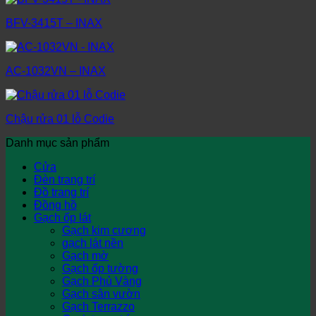
BFV-3415T – INAX
AC-1032VN – INAX
Chậu rửa 01 lỗ Codie
Danh mục sản phẩm
Cửa
Đèn trang trí
Đồ trang trí
Đồng hồ
Gạch ốp lát
Gạch kim cương
gạch lát nền
Gạch mờ
Gạch ốp tường
Gạch Phủ Vàng
Gạch sân vườn
Gạch Terrazzo