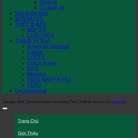
Giường
Tủ quần áo
Sản phẩm khác
SƠN NƯỚC
THIẾT BỊ BẾP
BẾP TỪ
CHẬU RỬA
Thiết Bị Vệ Sinh
American Standard
Caesar
COTTO
Dorico Korea
INAX
Mowoen
TBVS NHẬP KHẨU
TOTO
Uncategorized
Copyright 2026
©
Showroom Gạch men Hoàng Tuấn | Thiết kế và duy trì bởi
MARHUB
Trang Chủ
Giới Thiệu