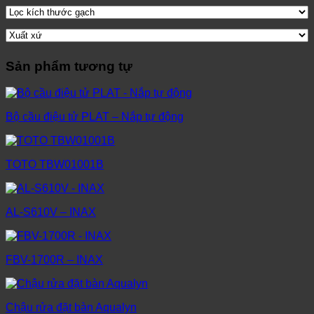
Sản phẩm tương tự
Bộ cầu điệu tử PLAT – Nắp tự động
TOTO TBW01001B
AL-S610V – INAX
FBV-1700R – INAX
Chậu rửa đặt bàn Aqualyn