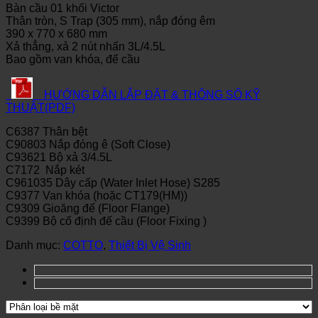
Bàn cầu 01 khối Victor
Thân tròn, S Trap (305 mm), nắp đóng êm
390 x 770 x 680 mm
Xả thẳng, xả 2 nút nhấn 3L/4.5L
Bao gồm van khóa, đế cầu
HƯỚNG DẪN LẮP ĐẶT & THÔNG SỐ KỸ
THUẬT(PDF)
C6387 Thân bệt
C90803 Nắp đóng ê (Soft Close)
C93621 Bộ xả 3/4.5L
C7172 Nắp két
C961035 Dây cấp (Water Inlet Hose) S285
C9377 Van khóa (hoặc CT179(HM))
C9309 Gioăng đế (Floor Flange)
C9399 Bộ cố định đế cầu (Floor Fixing )
Danh mục:
COTTO
,
Thiết Bị Vệ Sinh