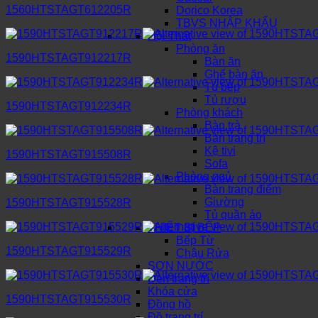
1560HTSTAGT612205R
Dorico Korea
TBVS NHẬP KHẨU
Nội Thất
Phòng ăn
1590HTSTAGT912217R
Bàn ăn
Ghế bàn ăn
Tủ bếp
Tủ rượu
1590HTSTAGT912234R
Phòng khách
Bàn trà
Bàn trang trí
Kệ tivi
1590HTSTAGT915508R
Sofa
Phòng ngủ
Bàn trang điểm
Giường
1590HTSTAGT915528R
Tủ quần áo
THIẾT BỊ BẾP
Bếp Từ
1590HTSTAGT915529R
Chậu Rửa
SƠN NƯỚC
Đèn trang trí
Khóa cửa
1590HTSTAGT915530R
Đồng hồ
Đồ trang trí