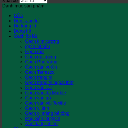
Xuất xứ
Danh mục sản phẩm
Cửa
Đèn trang trí
Đồ trang trí
Đồng hồ
Gạch ốp lát
Gạch kim cương
gạch lát nền
Gạch mờ
Gạch ốp tường
Gạch Phủ Vàng
Gạch sân vườn
Gạch Terrazzo
Gạch trang trí
Gạch trang trí ngoại thất
Gạch vân cát
Gạch vân đá Marble
Gạch vân gỗ
Gạch vân vải Textile
Gạch vi tinh
Gạch xi măng bê tông
Phụ kiện lát gạch
Vân đá tự nhiên