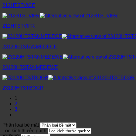
212HTSTVICE
212HTSTVIFR
23120HTSTANMEDECE
23120HTSTANMEDEWE
23120HTSTBOGR
1
2
3
Phân loại bề mặt
Lọc kích thước gạch