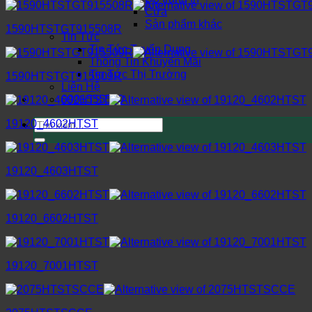
Cửa
Sản phẩm khác
1590HTSTGT915508R
Tin Tức
Tin Tức Tuyển Dụng
Thông Tin Khuyến Mãi
Tin Tức Thị Trường
1590HTSTGT915509R
Liên Hệ
0901555580
Tìm
19120_4602HTST
kiếm:
19120_4603HTST
19120_6602HTST
19120_7001HTST