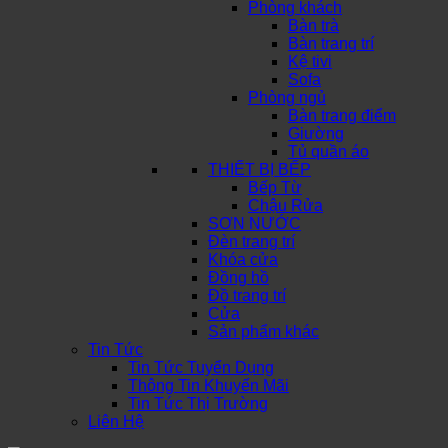
Phòng khách
Bàn trà
Bàn trang trí
Kệ tivi
Sofa
Phòng ngủ
Bàn trang điểm
Giường
Tủ quần áo
THIẾT BỊ BẾP
Bếp Từ
Chậu Rửa
SƠN NƯỚC
Đèn trang trí
Khóa cửa
Đồng hồ
Đồ trang trí
Cửa
Sản phẩm khác
Tin Tức
Tin Tức Tuyển Dụng
Thông Tin Khuyến Mãi
Tin Tức Thị Trường
Liên Hệ