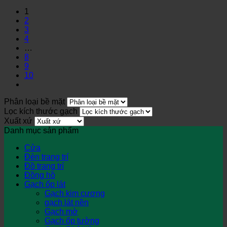
1
2
3
4
…
8
9
10
Phân loại bề mặt
Lọc kích thước gạch
Xuất xứ
Danh mục sản phẩm
Cửa
Đèn trang trí
Đồ trang trí
Đồng hồ
Gạch ốp lát
Gạch kim cương
gạch lát nền
Gạch mờ
Gạch ốp tường