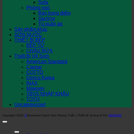
Sofa
Phòng ngủ
Bàn trang điểm
Giường
Tủ quần áo
Sản phẩm khác
SƠN NƯỚC
THIẾT BỊ BẾP
BẾP TỪ
CHẬU RỬA
Thiết Bị Vệ Sinh
American Standard
Caesar
COTTO
Dorico Korea
INAX
Mowoen
TBVS NHẬP KHẨU
TOTO
Uncategorized
Copyright 2026
©
Showroom Gạch men Hoàng Tuấn | Thiết kế và duy trì bởi
MARHUB