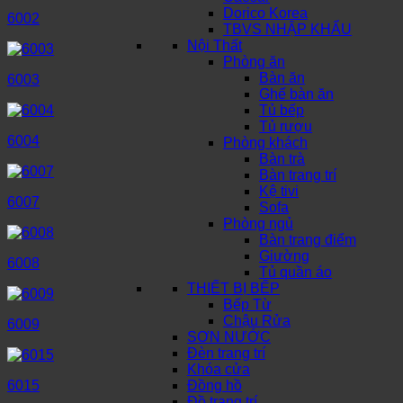
Dorico Korea
6002
TBVS NHẬP KHẨU
Nội Thất
Phòng ăn
Bàn ăn
6003
Ghế bàn ăn
Tủ bếp
Tủ rượu
6004
Phòng khách
Bàn trà
Bàn trang trí
Kệ tivi
6007
Sofa
Phòng ngủ
Bàn trang điểm
Giường
6008
Tủ quần áo
THIẾT BỊ BẾP
Bếp Từ
Chậu Rửa
6009
SƠN NƯỚC
Đèn trang trí
Khóa cửa
6015
Đồng hồ
Đồ trang trí