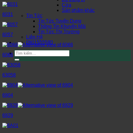
Cửa
Sản phẩm khác
6031
Tin Tức
Tin Tức Tuyển Dụng
Thông Tin Khuyến Mãi
Tin Tức Thị Trường
6057
Liên Hệ
0901555580
Tìm
6066
kiếm:
63058
6904
6929