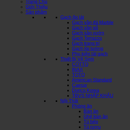
Trang Chủ
Giới Thiệu
Sản phẩm
Gạch ốp lát
Gạch vân đá Marble
Gạch vân gỗ
Gạch sân vườn
Gạch Terrazzo
Gạch trang trí
Gạch ốp tường
Phụ kiện lát gạch
Thiết Bị Vệ Sinh
COTTO
INAX
TOTO
American Standard
Caesar
Dorico Korea
TBVS NHẬP KHẨU
Nội Thất
Phòng ăn
Bàn ăn
Ghế bàn ăn
Tủ bếp
Tủ rượu