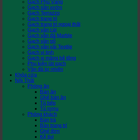
Gạch Phủ Vàng
Gạch sân vườn
Gạch Terrazzo
Gạch trang trí
Gạch trang trí ngoại thất
Gạch vân cát
Gạch vân đá Marble
Gạch vân gỗ
Gạch vân vải Textile
Gạch vi tinh
Gạch xi măng bê tông
Phụ kiện lát gạch
Vân đá tự nhiên
Khóa cửa
Nội Thất
Phòng ăn
Bàn ăn
Ghế bàn ăn
Tủ bếp
Tủ rượu
Phòng khách
Bàn trà
Bàn trang trí
Ghế đơn
Kệ tivi