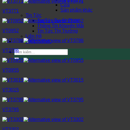
Cửa
Sản phẩm khác
VT3771
Tin Tức
Tin Tức Tuyển Dụng
Thông Tin Khuyến Mãi
VT0952
Tin Tức Thị Trường
Liên Hệ
0901555580
VT3786
Tìm
kiếm:
VT0955
VT3015
VT3795
VT3302