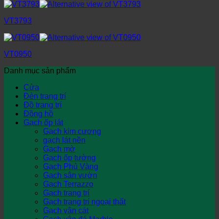
VT3793
VT0950
Danh mục sản phẩm
Cửa
Đèn trang trí
Đồ trang trí
Đồng hồ
Gạch ốp lát
Gạch kim cương
gạch lát nền
Gạch mờ
Gạch ốp tường
Gạch Phủ Vàng
Gạch sân vườn
Gạch Terrazzo
Gạch trang trí
Gạch trang trí ngoại thất
Gạch vân cát