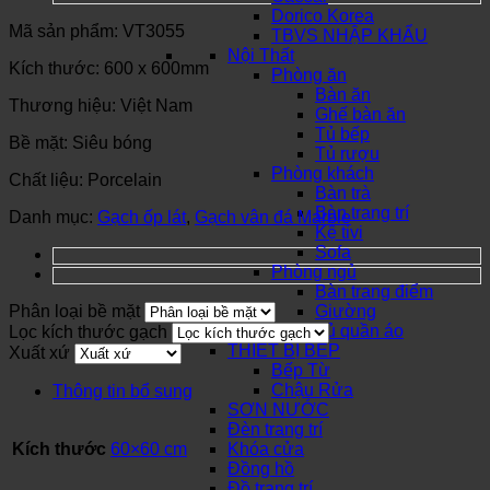
Dorico Korea
Mã sản phẩm: VT3055
TBVS NHẬP KHẨU
Nội Thất
Kích thước: 600 x 600mm
Phòng ăn
Bàn ăn
Thương hiệu: Việt Nam
Ghế bàn ăn
Tủ bếp
Bề mặt: Siêu bóng
Tủ rượu
Phòng khách
Chất liệu: Porcelain
Bàn trà
Bàn trang trí
Danh mục:
Gạch ốp lát
,
Gạch vân đá Marble
Kệ tivi
Sofa
Phòng ngủ
Bàn trang điểm
Phân loại bề mặt
Giường
Tủ quần áo
Lọc kích thước gạch
THIẾT BỊ BẾP
Xuất xứ
Bếp Từ
Chậu Rửa
Thông tin bổ sung
SƠN NƯỚC
Đèn trang trí
Kích thước
60×60 cm
Khóa cửa
Đồng hồ
Đồ trang trí