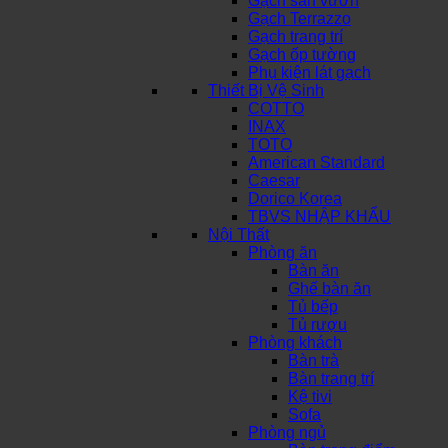
Gạch sân vườn
Gạch Terrazzo
Gạch trang trí
Gạch ốp tường
Phụ kiện lát gạch
Thiết Bị Vệ Sinh
COTTO
INAX
TOTO
American Standard
Caesar
Dorico Korea
TBVS NHẬP KHẨU
Nội Thất
Phòng ăn
Bàn ăn
Ghế bàn ăn
Tủ bếp
Tủ rượu
Phòng khách
Bàn trà
Bàn trang trí
Kệ tivi
Sofa
Phòng ngủ