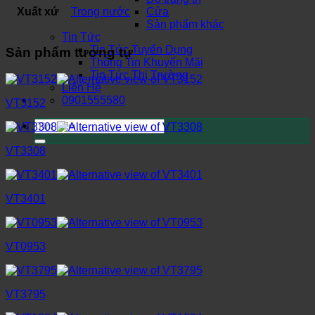
Xuất xứ
Trong nước
Cửa
Sản phẩm khác
Tin Tức
Tin Tức Tuyển Dụng
Sản phẩm tương tự
Thông Tin Khuyến Mãi
Tin Tức Thị Trường
Liên Hệ
0901555580
VT3152
Tìm
kiếm:
VT3308
VT3401
VT0953
VT3795