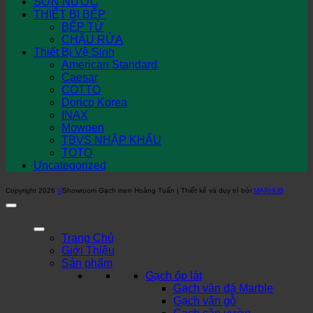
SƠN NƯỚC
THIẾT BỊ BẾP
BẾP TỪ
CHẬU RỬA
Thiết Bị Vệ Sinh
American Standard
Caesar
COTTO
Dorico Korea
INAX
Mowoen
TBVS NHẬP KHẨU
TOTO
Uncategorized
Copyright 2026
©
Showroom Gạch men Hoàng Tuấn | Thiết kế và duy trì bởi
MARHUB
Trang Chủ
Giới Thiệu
Sản phẩm
Gạch ốp lát
Gạch vân đá Marble
Gạch vân gỗ