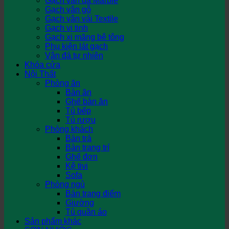
Gạch vân đá Marble
Gạch vân gỗ
Gạch vân vải Textile
Gạch vi tinh
Gạch xi măng bê tông
Phụ kiện lát gạch
Vân đá tự nhiên
Khóa cửa
Nội Thất
Phòng ăn
Bàn ăn
Ghế bàn ăn
Tủ bếp
Tủ rượu
Phòng khách
Bàn trà
Bàn trang trí
Ghế đơn
Kệ tivi
Sofa
Phòng ngủ
Bàn trang điểm
Giường
Tủ quần áo
Sản phẩm khác