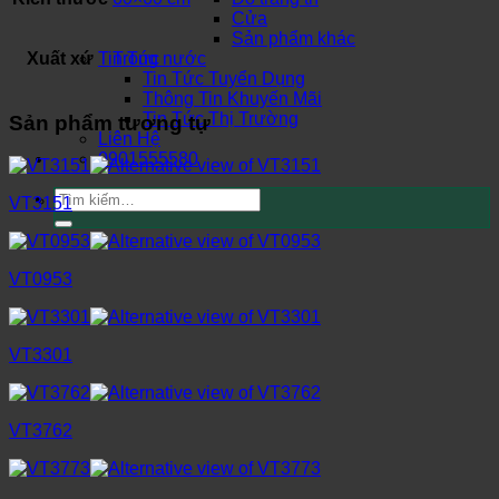
Cửa
Sản phẩm khác
Xuất xứ
Trong nước
Tin Tức
Tin Tức Tuyển Dụng
Thông Tin Khuyến Mãi
Tin Tức Thị Trường
Sản phẩm tương tự
Liên Hệ
0901555580
Tìm
VT3151
kiếm:
VT0953
VT3301
VT3762