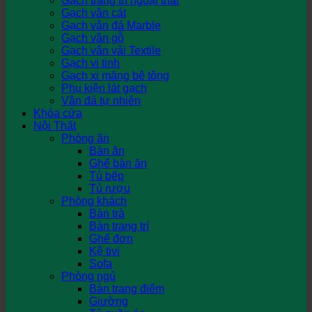
Gạch trang trí ngoại thất
Gạch vân cát
Gạch vân đá Marble
Gạch vân gỗ
Gạch vân vải Textile
Gạch vi tinh
Gạch xi măng bê tông
Phụ kiện lát gạch
Vân đá tự nhiên
Khóa cửa
Nội Thất
Phòng ăn
Bàn ăn
Ghế bàn ăn
Tủ bếp
Tủ rượu
Phòng khách
Bàn trà
Bàn trang trí
Ghế đơn
Kệ tivi
Sofa
Phòng ngủ
Bàn trang điểm
Giường