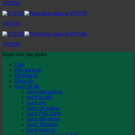
VT0952
VT3774
VT3150
Danh mục sản phẩm
Cửa
Đèn trang trí
Đồ trang trí
Đồng hồ
Gạch ốp lát
Gạch kim cương
gạch lát nền
Gạch mờ
Gạch ốp tường
Gạch Phủ Vàng
Gạch sân vườn
Gạch Terrazzo
Gạch trang trí