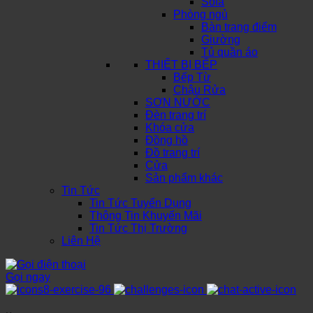
Sofa
Phòng ngủ
Bàn trang điểm
Giường
Tủ quần áo
THIẾT BỊ BẾP
Bếp Từ
Chậu Rửa
SƠN NƯỚC
Đèn trang trí
Khóa cửa
Đồng hồ
Đồ trang trí
Cửa
Sản phẩm khác
Tin Tức
Tin Tức Tuyển Dụng
Thông Tin Khuyến Mãi
Tin Tức Thị Trường
Liên Hệ
Gọi ngay