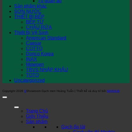
Tủ quần áo
Sản phẩm khác
SƠN NƯỚC
THIẾT BỊ BẾP
BẾP TỪ
CHẬU RỬA
Thiết Bị Vệ Sinh
American Standard
Caesar
COTTO
Dorico Korea
INAX
Mowoen
TBVS NHẬP KHẨU
TOTO
Uncategorized
Copyright 2026
©
Showroom Gạch men Hoàng Tuấn | Thiết kế và duy trì bởi
MARHUB
Trang Chủ
Giới Thiệu
Sản phẩm
Gạch ốp lát