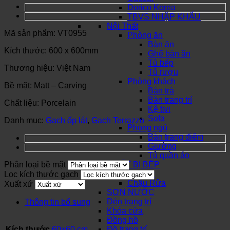
Dorico Korea
TBVS NHẬP KHẨU
Nội Thất
Mã sản phẩm: VT0955
Phòng ăn
Bàn ăn
Kích thước: 600 x 600mm
Ghế bàn ăn
Tủ bếp
Thương hiệu: Việt Nam
Tủ rượu
Phòng khách
Bề mặt: Matt – Carving
Bàn trà
Bàn trang trí
Chất liệu: Porcelain
Kệ tivi
Sofa
Danh mục:
Gạch ốp lát
,
Gạch Terrazzo
Phòng ngủ
Bàn trang điểm
Giường
Tủ quần áo
Phân loại bề mặt
THIẾT BỊ BẾP
Bếp Từ
Lọc kích thước gạch
Chậu Rửa
Xuất xứ
SƠN NƯỚC
Đèn trang trí
Thông tin bổ sung
Khóa cửa
Đồng hồ
Kích thước
60×60 cm
Đồ trang trí