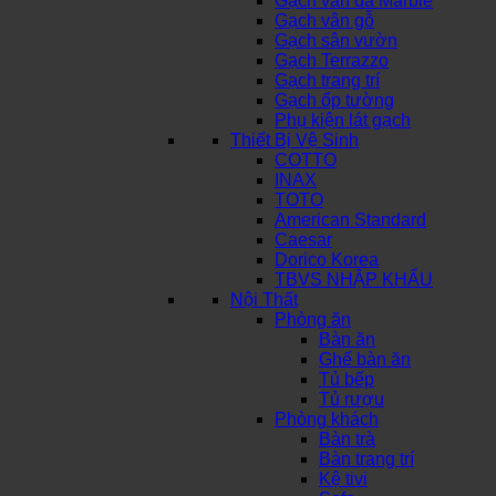
Gạch vân đá Marble
Gạch vân gỗ
Gạch sân vườn
Gạch Terrazzo
Gạch trang trí
Gạch ốp tường
Phụ kiện lát gạch
Thiết Bị Vệ Sinh
COTTO
INAX
TOTO
American Standard
Caesar
Dorico Korea
TBVS NHẬP KHẨU
Nội Thất
Phòng ăn
Bàn ăn
Ghế bàn ăn
Tủ bếp
Tủ rượu
Phòng khách
Bàn trà
Bàn trang trí
Kệ tivi