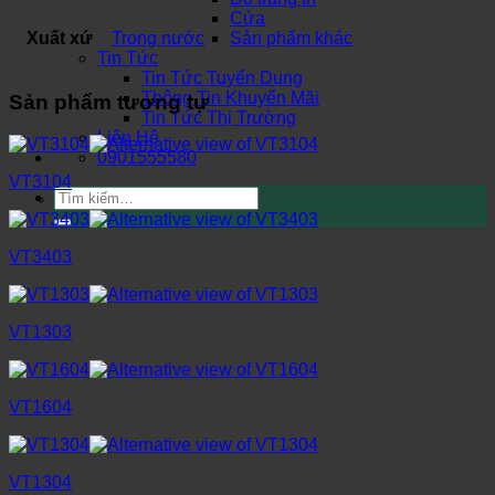
Cửa
Xuất xứ
Trong nước
Sản phẩm khác
Tin Tức
Tin Tức Tuyển Dụng
Thông Tin Khuyến Mãi
Sản phẩm tương tự
Tin Tức Thị Trường
Liên Hệ
0901555580
VT3104
Tìm
kiếm:
VT3403
VT1303
VT1604
VT1304