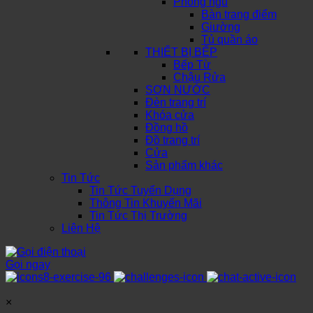
Phòng ngủ
Bàn trang điểm
Giường
Tủ quần áo
THIẾT BỊ BẾP
Bếp Từ
Chậu Rửa
SƠN NƯỚC
Đèn trang trí
Khóa cửa
Đồng hồ
Đồ trang trí
Cửa
Sản phẩm khác
Tin Tức
Tin Tức Tuyển Dụng
Thông Tin Khuyến Mãi
Tin Tức Thị Trường
Liên Hệ
Gọi ngay
×