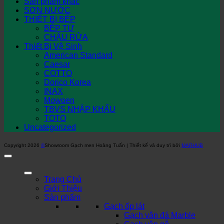
Sản phẩm khác
SƠN NƯỚC
THIẾT BỊ BẾP
BẾP TỪ
CHẬU RỬA
Thiết Bị Vệ Sinh
American Standard
Caesar
COTTO
Dorico Korea
INAX
Mowoen
TBVS NHẬP KHẨU
TOTO
Uncategorized
Copyright 2026
©
Showroom Gạch men Hoàng Tuấn | Thiết kế và duy trì bởi
MARHUB
Trang Chủ
Giới Thiệu
Sản phẩm
Gạch ốp lát
Gạch vân đá Marble