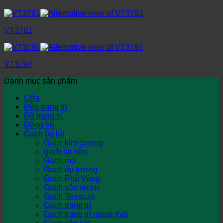
VT3761
VT3794
Danh mục sản phẩm
Cửa
Đèn trang trí
Đồ trang trí
Đồng hồ
Gạch ốp lát
Gạch kim cương
gạch lát nền
Gạch mờ
Gạch ốp tường
Gạch Phủ Vàng
Gạch sân vườn
Gạch Terrazzo
Gạch trang trí
Gạch trang trí ngoại thất