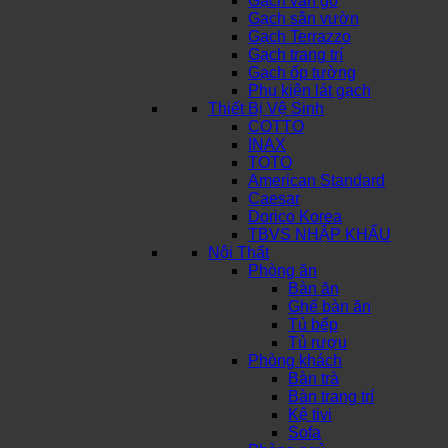
Gạch vân gỗ
Gạch sân vườn
Gạch Terrazzo
Gạch trang trí
Gạch ốp tường
Phụ kiện lát gạch
Thiết Bị Vệ Sinh
COTTO
INAX
TOTO
American Standard
Caesar
Dorico Korea
TBVS NHẬP KHẨU
Nội Thất
Phòng ăn
Bàn ăn
Ghế bàn ăn
Tủ bếp
Tủ rượu
Phòng khách
Bàn trà
Bàn trang trí
Kệ tivi
Sofa