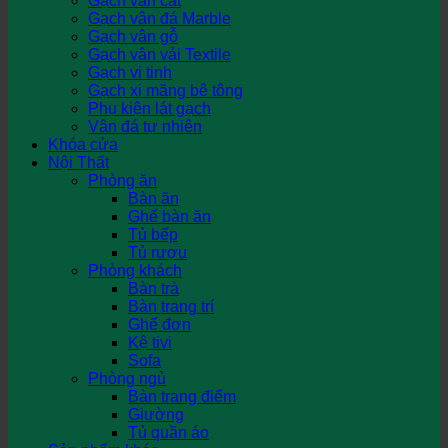
Gạch vân cát
Gạch vân đá Marble
Gạch vân gỗ
Gạch vân vải Textile
Gạch vi tinh
Gạch xi măng bê tông
Phụ kiện lát gạch
Vân đá tự nhiên
Khóa cửa
Nội Thất
Phòng ăn
Bàn ăn
Ghế bàn ăn
Tủ bếp
Tủ rượu
Phòng khách
Bàn trà
Bàn trang trí
Ghế đơn
Kệ tivi
Sofa
Phòng ngủ
Bàn trang điểm
Giường
Tủ quần áo