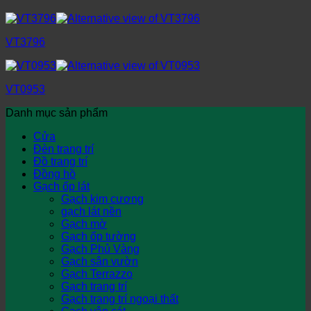
VT3796
VT0953
Danh mục sản phẩm
Cửa
Đèn trang trí
Đồ trang trí
Đồng hồ
Gạch ốp lát
Gạch kim cương
gạch lát nền
Gạch mờ
Gạch ốp tường
Gạch Phủ Vàng
Gạch sân vườn
Gạch Terrazzo
Gạch trang trí
Gạch trang trí ngoại thất