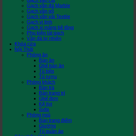
Gạch vân cát
Gạch vân đá Marble
Gạch vân gỗ
Gạch vân vải Textile
Gạch vi tinh
Gạch xi măng bê tông
Phụ kiện lát gạch
Vân đá tự nhiên
Khóa cửa
Nội Thất
Phòng ăn
Bàn ăn
Ghế bàn ăn
Tủ bếp
Tủ rượu
Phòng khách
Bàn trà
Bàn trang trí
Ghế đơn
Kệ tivi
Sofa
Phòng ngủ
Bàn trang điểm
Giường
Tủ quần áo