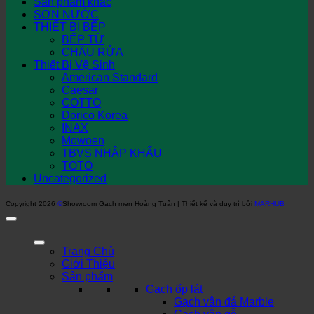
Sản phẩm khác
SƠN NƯỚC
THIẾT BỊ BẾP
BẾP TỪ
CHẬU RỬA
Thiết Bị Vệ Sinh
American Standard
Caesar
COTTO
Dorico Korea
INAX
Mowoen
TBVS NHẬP KHẨU
TOTO
Uncategorized
Copyright 2026
©
Showroom Gạch men Hoàng Tuấn | Thiết kế và duy trì bởi
MARHUB
Trang Chủ
Giới Thiệu
Sản phẩm
Gạch ốp lát
Gạch vân đá Marble