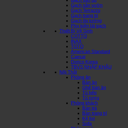
Gạch vân gỗ
Gạch sân vườn
Gạch Terrazzo
Gạch trang trí
Gạch ốp tường
Phụ kiện lát gạch
Thiết Bị Vệ Sinh
COTTO
INAX
TOTO
American Standard
Caesar
Dorico Korea
TBVS NHẬP KHẨU
Nội Thất
Phòng ăn
Bàn ăn
Ghế bàn ăn
Tủ bếp
Tủ rượu
Phòng khách
Bàn trà
Bàn trang trí
Kệ tivi
Sofa