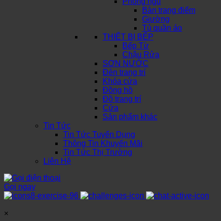
Phòng ngủ
Bàn trang điểm
Giường
Tủ quần áo
THIẾT BỊ BẾP
Bếp Từ
Chậu Rửa
SƠN NƯỚC
Đèn trang trí
Khóa cửa
Đồng hồ
Đồ trang trí
Cửa
Sản phẩm khác
Tin Tức
Tin Tức Tuyển Dụng
Thông Tin Khuyến Mãi
Tin Tức Thị Trường
Liên Hệ
Gọi ngay
×