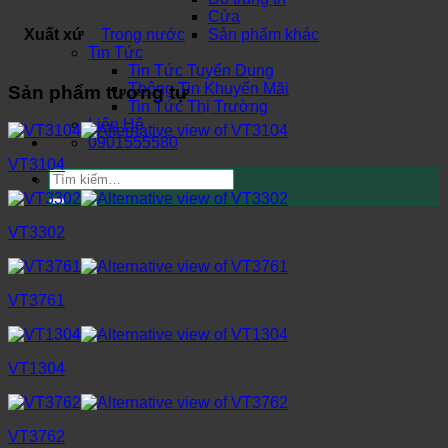
Cửa
Xuất xứ
Trong nước
Sản phẩm khác
Tin Tức
Tin Tức Tuyển Dụng
Thông Tin Khuyến Mãi
Sản phẩm tương tự
Tin Tức Thị Trường
Liên Hệ
0901555580
VT3104
Tìm
kiếm:
VT3302
VT3761
VT1304
VT3762