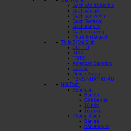
Gạch ốp lát
Gạch vân đá Marble
Gạch vân gỗ
Gạch sân vườn
Gạch Terrazzo
Gạch trang trí
Gạch ốp tường
Phụ kiện lát gạch
Thiết Bị Vệ Sinh
COTTO
INAX
TOTO
American Standard
Caesar
Dorico Korea
TBVS NHẬP KHẨU
Nội Thất
Phòng ăn
Bàn ăn
Ghế bàn ăn
Tủ bếp
Tủ rượu
Phòng khách
Bàn trà
Bàn trang trí