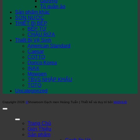
Giường
Tủ quần áo
Sản phẩm khác
SƠN NƯỚC
THIẾT BỊ BẾP
BẾP TỪ
CHẬU RỬA
Thiết Bị Vệ Sinh
American Standard
Caesar
COTTO
Dorico Korea
INAX
Mowoen
TBVS NHẬP KHẨU
TOTO
Uncategorized
Copyright 2026
©
Showroom Gạch men Hoàng Tuấn | Thiết kế và duy trì bởi
MARHUB
Trang Chủ
Giới Thiệu
Sản phẩm