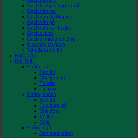
Gạch trang trí
Gạch trang trí ngoại thất
Gạch vân cát
Gạch vân đá Marble
Gạch vân gỗ
Gạch vân vải Textile
Gạch vi tinh
Gạch xi măng bê tông
Phụ kiện lát gạch
Vân đá tự nhiên
Khóa cửa
Nội Thất
Phòng ăn
Bàn ăn
Ghế bàn ăn
Tủ bếp
Tủ rượu
Phòng khách
Bàn trà
Bàn trang trí
Ghế đơn
Kệ tivi
Sofa
Phòng ngủ
Bàn trang điểm