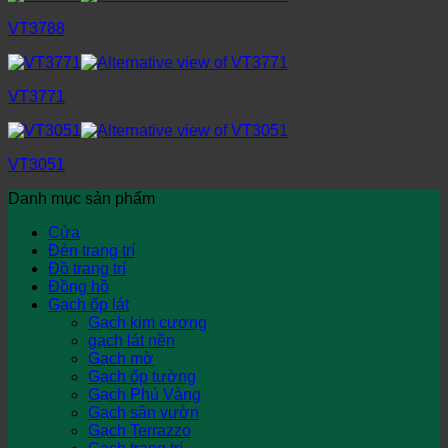
VT3788
VT3771
VT3051
Danh mục sản phẩm
Cửa
Đèn trang trí
Đồ trang trí
Đồng hồ
Gạch ốp lát
Gạch kim cương
gạch lát nền
Gạch mờ
Gạch ốp tường
Gạch Phủ Vàng
Gạch sân vườn
Gạch Terrazzo