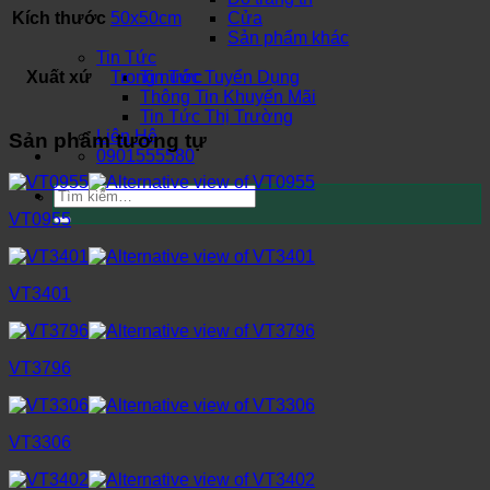
Kích thước
50x50cm
Cửa
Sản phẩm khác
Tin Tức
Xuất xứ
Trong nước
Tin Tức Tuyển Dụng
Thông Tin Khuyến Mãi
Tin Tức Thị Trường
Liên Hệ
Sản phẩm tương tự
0901555580
Tìm
kiếm:
VT0955
VT3401
VT3796
VT3306