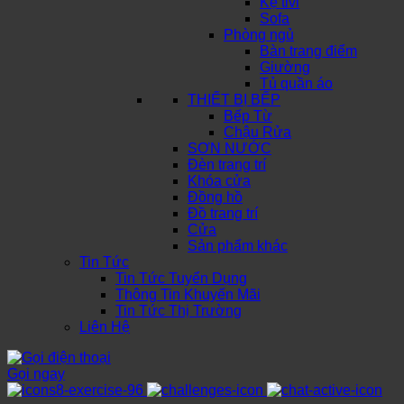
Kệ tivi
Sofa
Phòng ngủ
Bàn trang điểm
Giường
Tủ quần áo
THIẾT BỊ BẾP
Bếp Từ
Chậu Rửa
SƠN NƯỚC
Đèn trang trí
Khóa cửa
Đồng hồ
Đồ trang trí
Cửa
Sản phẩm khác
Tin Tức
Tin Tức Tuyển Dụng
Thông Tin Khuyến Mãi
Tin Tức Thị Trường
Liên Hệ
Gọi ngay