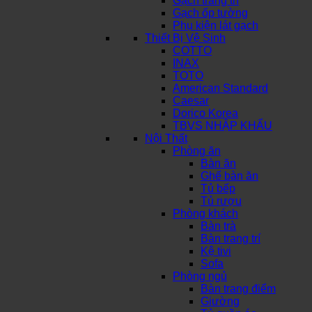
Gạch trang trí
Gạch ốp tường
Phụ kiện lát gạch
Thiết Bị Vệ Sinh
COTTO
INAX
TOTO
American Standard
Caesar
Dorico Korea
TBVS NHẬP KHẨU
Nội Thất
Phòng ăn
Bàn ăn
Ghế bàn ăn
Tủ bếp
Tủ rượu
Phòng khách
Bàn trà
Bàn trang trí
Kệ tivi
Sofa
Phòng ngủ
Bàn trang điểm
Giường