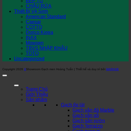
BẾP TỪ
CHẬU RỬA
Thiết Bị Vệ Sinh
American Standard
Caesar
COTTO
Dorico Korea
INAX
Mowoen
TBVS NHẬP KHẨU
TOTO
Uncategorized
Copyright 2026
©
Showroom Gạch men Hoàng Tuấn | Thiết kế và duy trì bởi
MARHUB
Trang Chủ
Giới Thiệu
Sản phẩm
Gạch ốp lát
Gạch vân đá Marble
Gạch vân gỗ
Gạch sân vườn
Gạch Terrazzo