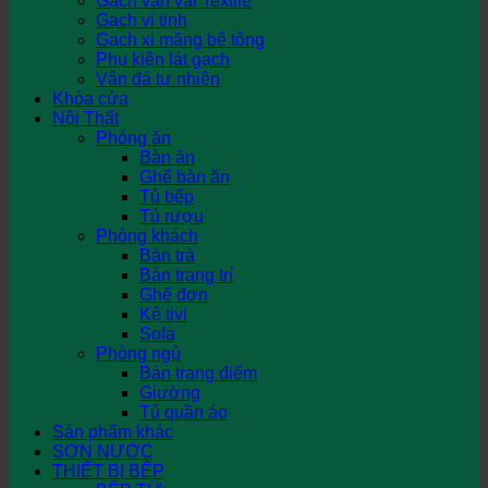
Gạch vân vải Textile
Gạch vi tinh
Gạch xi măng bê tông
Phụ kiện lát gạch
Vân đá tự nhiên
Khóa cửa
Nội Thất
Phòng ăn
Bàn ăn
Ghế bàn ăn
Tủ bếp
Tủ rượu
Phòng khách
Bàn trà
Bàn trang trí
Ghế đơn
Kệ tivi
Sofa
Phòng ngủ
Bàn trang điểm
Giường
Tủ quần áo
Sản phẩm khác
SƠN NƯỚC
THIẾT BỊ BẾP