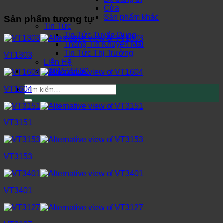
Cửa
Sản phẩm khác
Sản phẩm tương tự
Tin Tức
Tin Tức Tuyển Dụng
Thông Tin Khuyến Mãi
Tin Tức Thị Trường
VT1303
Liên Hệ
0901555580
Tìm
VT1604
kiếm:
VT3151
VT3153
VT3401