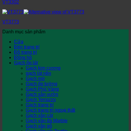
VT3302
VT3773
Danh mục sản phẩm
Cửa
Đèn trang trí
Đồ trang trí
Đồng hồ
Gạch ốp lát
Gạch kim cương
gạch lát nền
Gạch mờ
Gạch ốp tường
Gạch Phủ Vàng
Gạch sân vườn
Gạch Terrazzo
Gạch trang trí
Gạch trang trí ngoại thất
Gạch vân cát
Gạch vân đá Marble
Gạch vân gỗ