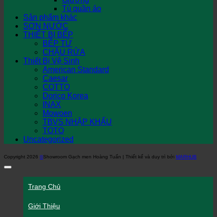
Tủ quần áo
Sản phẩm khác
SƠN NƯỚC
THIẾT BỊ BẾP
BẾP TỪ
CHẬU RỬA
Thiết Bị Vệ Sinh
American Standard
Caesar
COTTO
Dorico Korea
INAX
Mowoen
TBVS NHẬP KHẨU
TOTO
Uncategorized
Copyright 2026
©
Showroom Gạch men Hoàng Tuấn | Thiết kế và duy trì bởi
MARHUB
Trang Chủ
Giới Thiệu