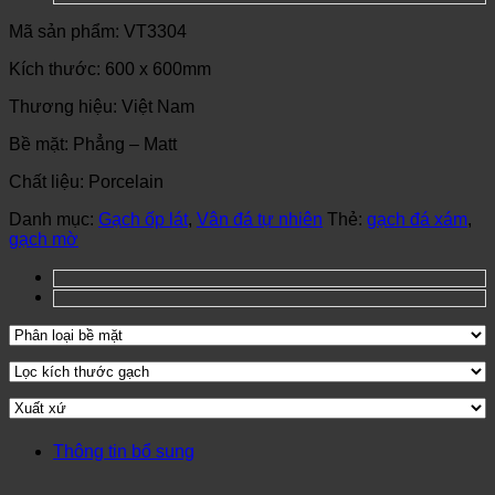
Mã sản phẩm: VT3304
Kích thước: 600 x 600mm
Thương hiệu: Việt Nam
Bề mặt: Phẳng – Matt
Chất liệu: Porcelain
Danh mục:
Gạch ốp lát
,
Vân đá tự nhiên
Thẻ:
gạch đá xám
,
gạch mờ
Thông tin bổ sung