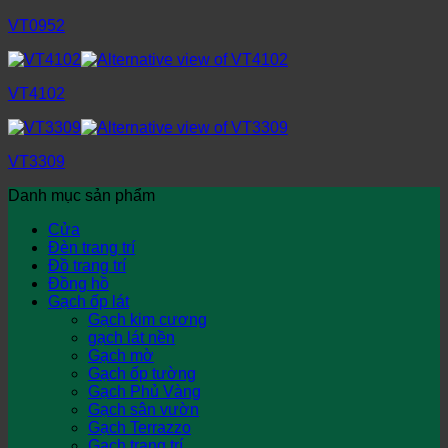
VT0952
VT4102
VT3309
Danh mục sản phẩm
Cửa
Đèn trang trí
Đồ trang trí
Đồng hồ
Gạch ốp lát
Gạch kim cương
gạch lát nền
Gạch mờ
Gạch ốp tường
Gạch Phủ Vàng
Gạch sân vườn
Gạch Terrazzo
Gạch trang trí