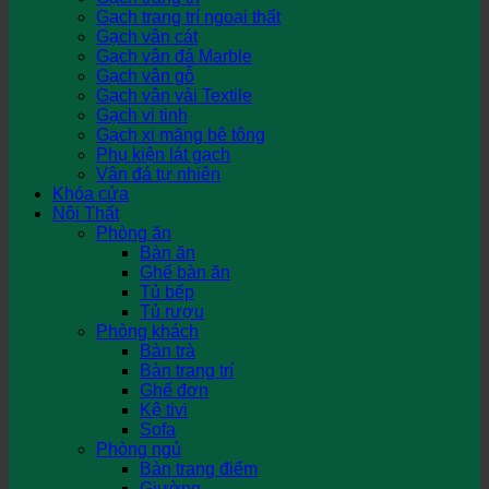
Gạch trang trí ngoại thất
Gạch vân cát
Gạch vân đá Marble
Gạch vân gỗ
Gạch vân vải Textile
Gạch vi tinh
Gạch xi măng bê tông
Phụ kiện lát gạch
Vân đá tự nhiên
Khóa cửa
Nội Thất
Phòng ăn
Bàn ăn
Ghế bàn ăn
Tủ bếp
Tủ rượu
Phòng khách
Bàn trà
Bàn trang trí
Ghế đơn
Kệ tivi
Sofa
Phòng ngủ
Bàn trang điểm
Giường