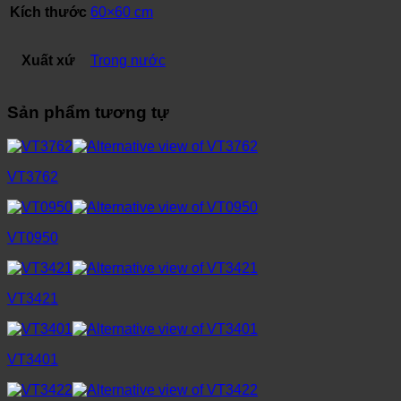
Kích thước
60×60 cm
Xuất xứ
Trong nước
Sản phẩm tương tự
VT3762
VT0950
VT3421
VT3401