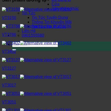
Cửa
Sản phẩm khác
Tin Tức
Tin Tức Tuyển Dụng
VT3150
Thông Tin Khuyến Mãi
Tin Tức Thị Trường
Liên Hệ
VT3786
0901555580
Tìm
kiếm:
VT3402
VT3127
VT3017
VT3051