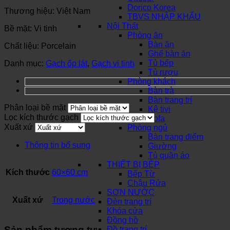
Dorico Korea
Thương hiệu: Việt Nam
TBVS NHẬP KHẨU
Nội Thất
Bề mặt: Vi tinh
Phòng ăn
Bàn ăn
Chất liệu: Porcelain
Ghế bàn ăn
Tủ bếp
Danh mục:
Gạch ốp lát
,
Gạch vi tinh
Tủ rượu
Phòng khách
Bàn trà
Bàn trang trí
Phân loại bề mặt
Kệ tivi
Lọc kích thước gạch
Sofa
Xuất xứ
Phòng ngủ
Bàn trang điểm
Thông tin bổ sung
Giường
Tủ quần áo
THIẾT BỊ BẾP
Kích thước
60×60 cm
Bếp Từ
Chậu Rửa
SƠN NƯỚC
Xuất xứ
Trong nước
Đèn trang trí
Khóa cửa
Đồng hồ
Sản phẩm tương tự
Đồ trang trí