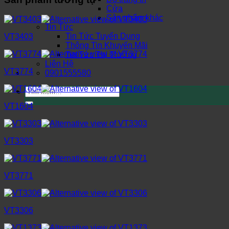
Cửa
Sản phẩm khác
Tin Tức
Tin Tức Tuyển Dụng
VT3403
Thông Tin Khuyến Mãi
Tin Tức Thị Trường
Liên Hệ
VT3774
0901555580
Tìm
kiếm:
VT1604
VT3303
VT3771
VT3306