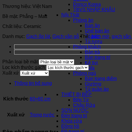
Dorico Korea
Thương hiệu: Việt Nam
TBVS NHẬP KHẨU
Nội Thất
Bề mặt: Phẳng – Matt
Phòng ăn
Bàn ăn
Chất liệu: Ceramic
Ghế bàn ăn
Tủ bếp
Danh mục:
Gạch ốp lát
,
Gạch vân gỗ
Thẻ:
gạch mờ
,
gạch vân
Tủ rượu
Phòng khách
Bàn trà
Bàn trang trí
Phân loại bề mặt
Kệ tivi
Lọc kích thước gạch
Sofa
Xuất xứ
Phòng ngủ
Bàn trang điểm
Thông tin bổ sung
Giường
Tủ quần áo
THIẾT BỊ BẾP
Kích thước
60×60 cm
Bếp Từ
Chậu Rửa
SƠN NƯỚC
Xuất xứ
Trong nước
Đèn trang trí
Khóa cửa
Đồng hồ
Sản phẩm tương tự
Đồ trang trí