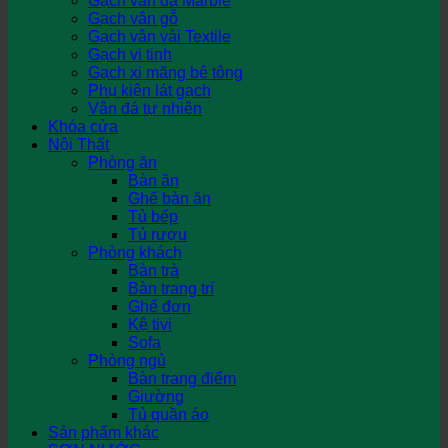
Gạch vân đá Marble
Gạch vân gỗ
Gạch vân vải Textile
Gạch vi tinh
Gạch xi măng bê tông
Phụ kiện lát gạch
Vân đá tự nhiên
Khóa cửa
Nội Thất
Phòng ăn
Bàn ăn
Ghế bàn ăn
Tủ bếp
Tủ rượu
Phòng khách
Bàn trà
Bàn trang trí
Ghế đơn
Kệ tivi
Sofa
Phòng ngủ
Bàn trang điểm
Giường
Tủ quần áo
Sản phẩm khác