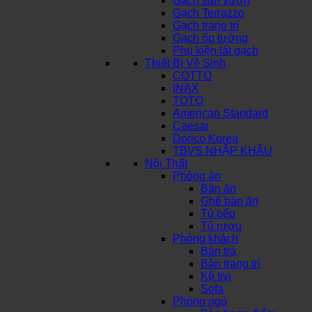
Gạch sân vườn
Gạch Terrazzo
Gạch trang trí
Gạch ốp tường
Phụ kiện lát gạch
Thiết Bị Vệ Sinh
COTTO
INAX
TOTO
American Standard
Caesar
Dorico Korea
TBVS NHẬP KHẨU
Nội Thất
Phòng ăn
Bàn ăn
Ghế bàn ăn
Tủ bếp
Tủ rượu
Phòng khách
Bàn trà
Bàn trang trí
Kệ tivi
Sofa
Phòng ngủ