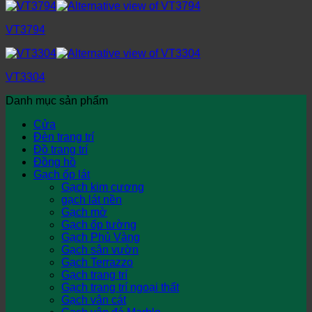
VT3794
VT3304
Danh mục sản phẩm
Cửa
Đèn trang trí
Đồ trang trí
Đồng hồ
Gạch ốp lát
Gạch kim cương
gạch lát nền
Gạch mờ
Gạch ốp tường
Gạch Phủ Vàng
Gạch sân vườn
Gạch Terrazzo
Gạch trang trí
Gạch trang trí ngoại thất
Gạch vân cát