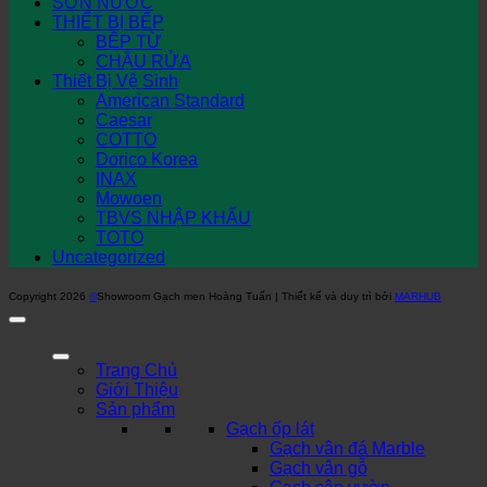
SƠN NƯỚC
THIẾT BỊ BẾP
BẾP TỪ
CHẬU RỬA
Thiết Bị Vệ Sinh
American Standard
Caesar
COTTO
Dorico Korea
INAX
Mowoen
TBVS NHẬP KHẨU
TOTO
Uncategorized
Copyright 2026
©
Showroom Gạch men Hoàng Tuấn | Thiết kế và duy trì bởi
MARHUB
Trang Chủ
Giới Thiệu
Sản phẩm
Gạch ốp lát
Gạch vân đá Marble
Gạch vân gỗ