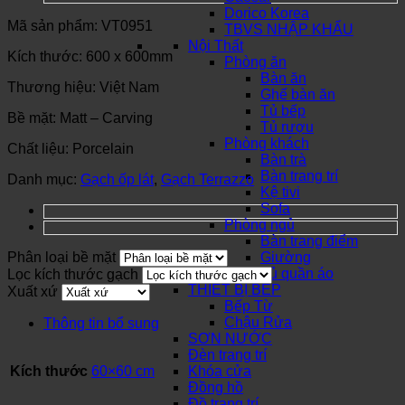
Dorico Korea
Mã sản phẩm: VT0951
TBVS NHẬP KHẨU
Nội Thất
Kích thước: 600 x 600mm
Phòng ăn
Bàn ăn
Thương hiệu: Việt Nam
Ghế bàn ăn
Tủ bếp
Bề mặt: Matt – Carving
Tủ rượu
Phòng khách
Chất liệu: Porcelain
Bàn trà
Bàn trang trí
Danh mục:
Gạch ốp lát
,
Gạch Terrazzo
Kệ tivi
Sofa
Phòng ngủ
Bàn trang điểm
Phân loại bề mặt
Giường
Tủ quần áo
Lọc kích thước gạch
THIẾT BỊ BẾP
Xuất xứ
Bếp Từ
Chậu Rửa
Thông tin bổ sung
SƠN NƯỚC
Đèn trang trí
Kích thước
60×60 cm
Khóa cửa
Đồng hồ
Đồ trang trí