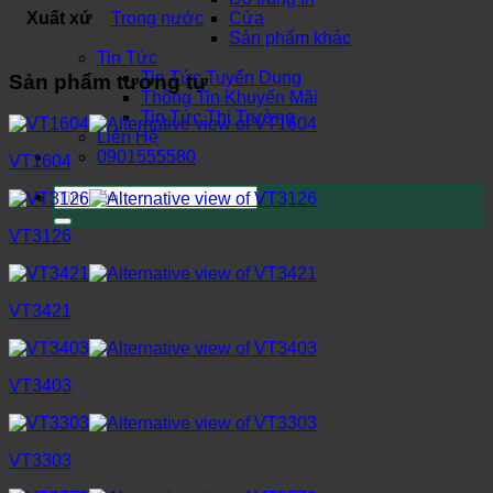
Xuất xứ
Trong nước
Cửa
Sản phẩm khác
Tin Tức
Tin Tức Tuyển Dụng
Sản phẩm tương tự
Thông Tin Khuyến Mãi
Tin Tức Thị Trường
Liên Hệ
0901555580
VT1604
Tìm
kiếm:
VT3126
VT3421
VT3403
VT3303