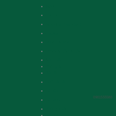
INAX
TOTO
American Standard
Caesar
Dorico Korea
TBVS NHẬP KHẨU
Nội Thất
Phòng ăn
Bàn ăn
Ghế bàn ăn
Tủ bếp
0901555580
Tủ rượu
Phòng khách
Bàn trà