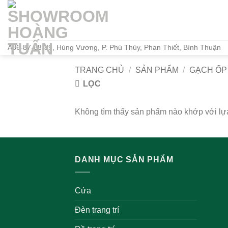
Bỏ
qua
nội
dung
A86-87-88-89, Hùng Vương, P. Phú Thủy, Phan Thiết, Bình Thuận
TRANG CHỦ
/
SẢN PHẨM
/
GẠCH ỐP
LỌC
Không tìm thấy sản phẩm nào khớp với lự
DANH MỤC SẢN PHẨM
Cửa
Đèn trang trí