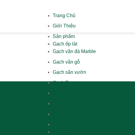
Trang Chủ
Giới Thiệu
Sản phẩm
Gạch ốp lát
Gạch vân đá Marble
Gạch vân gỗ
Gạch sân vườn
Gạch Terrazzo
Gạch trang trí
Gạch ốp tường
Phụ kiện lát gạch
Thiết Bị Vệ Sinh
COTTO