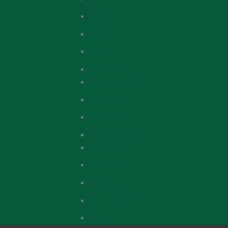
Bàn trang trí
Kệ tivi
Sofa
Phòng ngủ
Bàn trang điểm
Giường
Tủ quần áo
THIẾT BỊ BẾP
Bếp Từ
Chậu Rửa
SƠN NƯỚC
Đèn trang trí
Khóa cửa