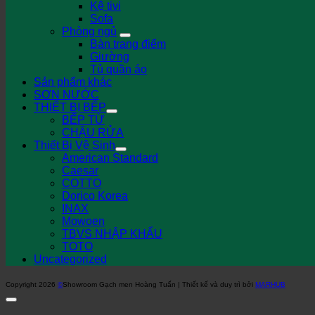
Kệ tivi
Sofa
Phòng ngủ
Bàn trang điểm
Giường
Tủ quần áo
Sản phẩm khác
SƠN NƯỚC
THIẾT BỊ BẾP
BẾP TỪ
CHẬU RỬA
Thiết Bị Vệ Sinh
American Standard
Caesar
COTTO
Dorico Korea
INAX
Mowoen
TBVS NHẬP KHẨU
TOTO
Uncategorized
Copyright 2026
©
Showroom Gạch men Hoàng Tuấn | Thiết kế và duy trì bởi
MARHUB