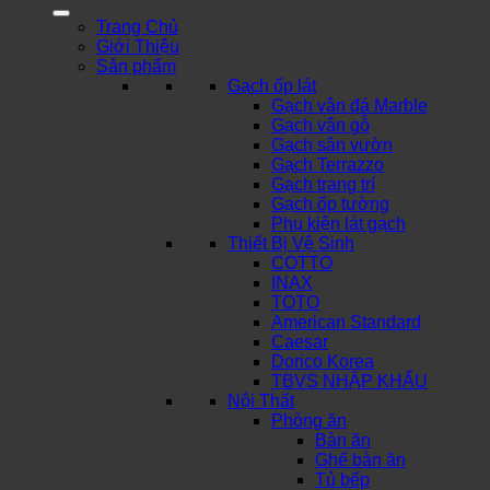
Trang Chủ
Giới Thiệu
Sản phẩm
Gạch ốp lát
Gạch vân đá Marble
Gạch vân gỗ
Gạch sân vườn
Gạch Terrazzo
Gạch trang trí
Gạch ốp tường
Phụ kiện lát gạch
Thiết Bị Vệ Sinh
COTTO
INAX
TOTO
American Standard
Caesar
Dorico Korea
TBVS NHẬP KHẨU
Nội Thất
Phòng ăn
Bàn ăn
Ghế bàn ăn
Tủ bếp