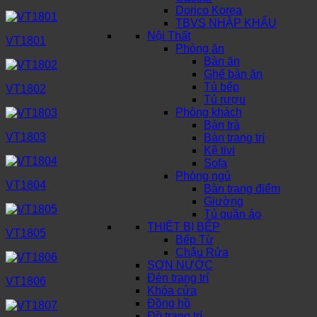
Dorico Korea
TBVS NHẬP KHẨU
Nội Thất
VT1801
Phòng ăn
Bàn ăn
Ghế bàn ăn
Tủ bếp
VT1802
Tủ rượu
Phòng khách
Bàn trà
VT1803
Bàn trang trí
Kệ tivi
Sofa
Phòng ngủ
VT1804
Bàn trang điểm
Giường
Tủ quần áo
THIẾT BỊ BẾP
VT1805
Bếp Từ
Chậu Rửa
SƠN NƯỚC
Đèn trang trí
VT1806
Khóa cửa
Đồng hồ
Đồ trang trí