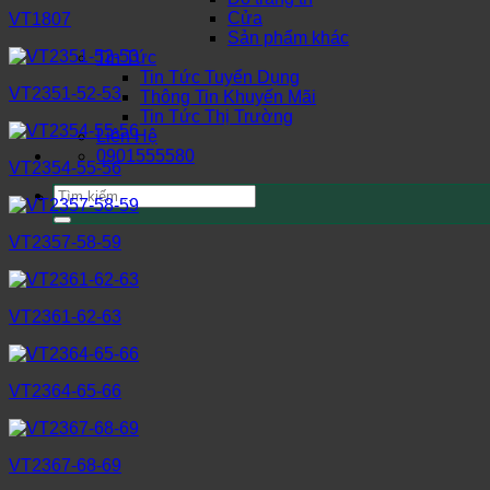
Cửa
VT1807
Sản phẩm khác
Tin Tức
Tin Tức Tuyển Dụng
VT2351-52-53
Thông Tin Khuyến Mãi
Tin Tức Thị Trường
Liên Hệ
0901555580
VT2354-55-56
Tìm
kiếm:
VT2357-58-59
VT2361-62-63
VT2364-65-66
VT2367-68-69