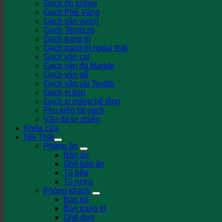
Gạch ốp tường
Gạch Phủ Vàng
Gạch sân vườn
Gạch Terrazzo
Gạch trang trí
Gạch trang trí ngoại thất
Gạch vân cát
Gạch vân đá Marble
Gạch vân gỗ
Gạch vân vải Textile
Gạch vi tinh
Gạch xi măng bê tông
Phụ kiện lát gạch
Vân đá tự nhiên
Khóa cửa
Nội Thất
Phòng ăn
Bàn ăn
Ghế bàn ăn
Tủ bếp
Tủ rượu
Phòng khách
Bàn trà
Bàn trang trí
Ghế đơn