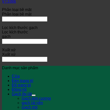
VT3366
Phân loại bề mặt
Phân loại bề mặt
Lọc kích thước gạch
Lọc kích thước
gạch
Xuất xứ
Xuất xứ
Danh mục sản phẩm
Cửa
Đèn trang trí
Đồ trang trí
Đồng hồ
Gạch ốp lát
Gạch kim cương
gạch lát nền
Gạch mờ