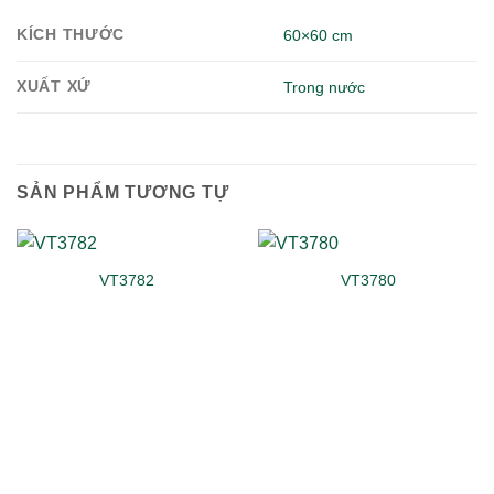
KÍCH THƯỚC
60×60 cm
XUẤT XỨ
Trong nước
SẢN PHẨM TƯƠNG TỰ
VT3782
VT3780