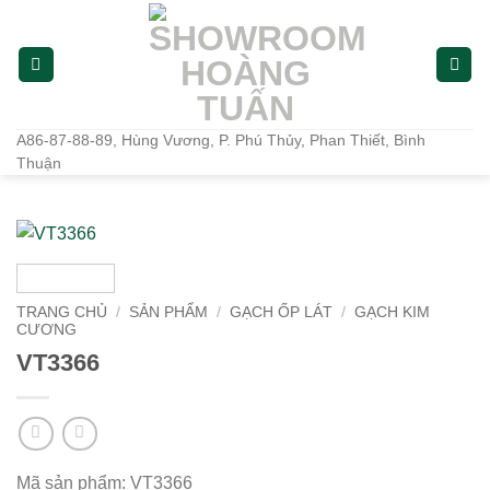
Bỏ
qua
nội
dung
A86-87-88-89, Hùng Vương, P. Phú Thủy, Phan Thiết, Bình
Thuận
TRANG CHỦ
/
SẢN PHẨM
/
GẠCH ỐP LÁT
/
GẠCH KIM
CƯƠNG
VT3366
Mã sản phẩm: VT3366