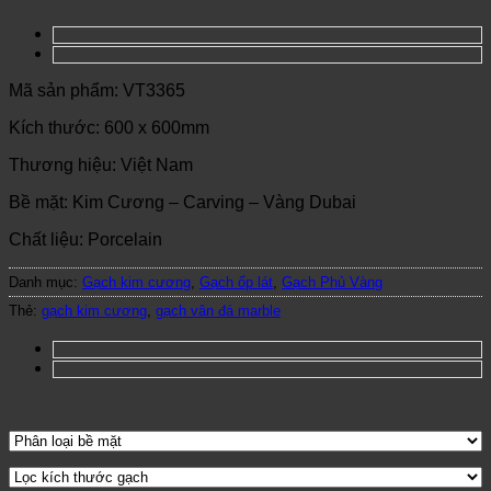
Mã sản phẩm: VT3365
Kích thước: 600 x 600mm
Thương hiệu: Việt Nam
Bề mặt: Kim Cương – Carving – Vàng Dubai
Chất liệu: Porcelain
Danh mục:
Gạch kim cương
,
Gạch ốp lát
,
Gạch Phủ Vàng
Thẻ:
gạch kim cương
,
gạch vân đá marble