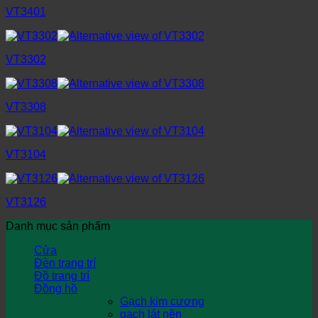
VT3401
VT3302
VT3308
VT3104
VT3126
Danh mục sản phẩm
Cửa
Đèn trang trí
Đồ trang trí
Đồng hồ
Gạch kim cương
gạch lát nền