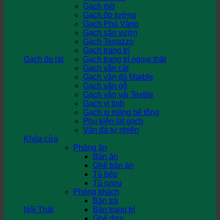
Gạch mờ
Gạch ốp tường
Gạch Phủ Vàng
Gạch sân vườn
Gạch Terrazzo
Gạch trang trí
Gạch ốp lát
Gạch trang trí ngoại thất
Gạch vân cát
Gạch vân đá Marble
Gạch vân gỗ
Gạch vân vải Textile
Gạch vi tinh
Gạch xi măng bê tông
Phụ kiện lát gạch
Vân đá tự nhiên
Khóa cửa
Phòng ăn
Bàn ăn
Ghế bàn ăn
Tủ bếp
Tủ rượu
Phòng khách
Bàn trà
Nội Thất
Bàn trang trí
Ghế đơn