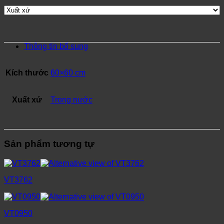
Thông tin bổ sung
Kích thước
60×60 cm
Xuất xứ
Trong nước
Sản phẩm tương tự
VT3762
VT0950