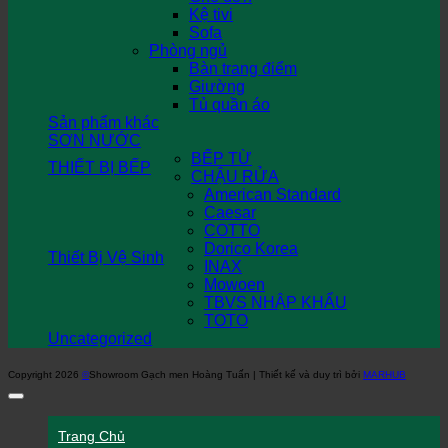
Kệ tivi
Sofa
Phòng ngủ
Bàn trang điểm
Giường
Tủ quần áo
Sản phẩm khác
SƠN NƯỚC
BẾP TỪ
THIẾT BỊ BẾP
CHẬU RỬA
American Standard
Caesar
COTTO
Dorico Korea
Thiết Bị Vệ Sinh
INAX
Mowoen
TBVS NHẬP KHẨU
TOTO
Uncategorized
Copyright 2026
©
Showroom Gạch men Hoàng Tuấn | Thiết kế và duy trì bởi
MARHUB
Trang Chủ