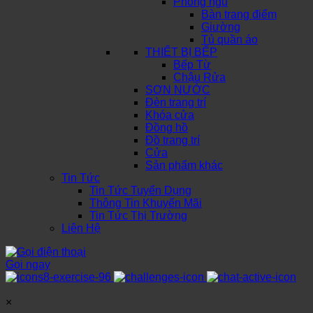
Phòng ngủ
Bàn trang điểm
Giường
Tủ quần áo
THIẾT BỊ BẾP
Bếp Từ
Chậu Rửa
SƠN NƯỚC
Đèn trang trí
Khóa cửa
Đồng hồ
Đồ trang trí
Cửa
Sản phẩm khác
Tin Tức
Tin Tức Tuyển Dụng
Thông Tin Khuyến Mãi
Tin Tức Thị Trường
Liên Hệ
Gọi ngay
×