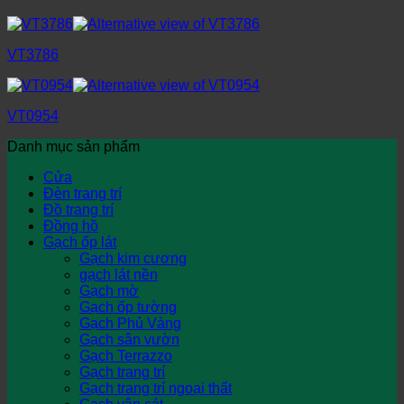
VT3786
VT0954
Danh mục sản phẩm
Cửa
Đèn trang trí
Đồ trang trí
Đồng hồ
Gạch ốp lát
Gạch kim cương
gạch lát nền
Gạch mờ
Gạch ốp tường
Gạch Phủ Vàng
Gạch sân vườn
Gạch Terrazzo
Gạch trang trí
Gạch trang trí ngoại thất