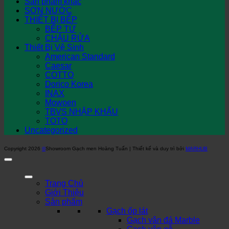
Sản phẩm khác
SƠN NƯỚC
THIẾT BỊ BẾP
BẾP TỪ
CHẬU RỬA
Thiết Bị Vệ Sinh
American Standard
Caesar
COTTO
Dorico Korea
INAX
Mowoen
TBVS NHẬP KHẨU
TOTO
Uncategorized
Copyright 2026
©
Showroom Gạch men Hoàng Tuấn | Thiết kế và duy trì bởi
MARHUB
Trang Chủ
Giới Thiệu
Sản phẩm
Gạch ốp lát
Gạch vân đá Marble