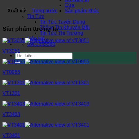
Cửa
Xuất xứ
Trong nước
Sản phẩm khác
Tin Tức
Tin Tức Tuyển Dụng
Thông Tin Khuyến Mãi
Sản phẩm tương tự
Tin Tức Thị Trường
Liên Hệ
0901555580
VT3051
Tìm
kiếm:
VT0955
VT1301
VT3403
VT3401