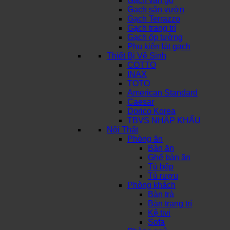
Gạch vân gỗ
Gạch sân vườn
Gạch Terrazzo
Gạch trang trí
Gạch ốp tường
Phụ kiện lát gạch
Thiết Bị Vệ Sinh
COTTO
INAX
TOTO
American Standard
Caesar
Dorico Korea
TBVS NHẬP KHẨU
Nội Thất
Phòng ăn
Bàn ăn
Ghế bàn ăn
Tủ bếp
Tủ rượu
Phòng khách
Bàn trà
Bàn trang trí
Kệ tivi
Sofa