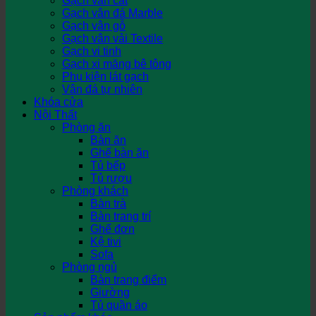
Gạch vân cát
Gạch vân đá Marble
Gạch vân gỗ
Gạch vân vải Textile
Gạch vi tinh
Gạch xi măng bê tông
Phụ kiện lát gạch
Vân đá tự nhiên
Khóa cửa
Nội Thất
Phòng ăn
Bàn ăn
Ghế bàn ăn
Tủ bếp
Tủ rượu
Phòng khách
Bàn trà
Bàn trang trí
Ghế đơn
Kệ tivi
Sofa
Phòng ngủ
Bàn trang điểm
Giường
Tủ quần áo