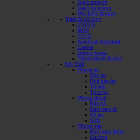
Gạch trang trí
Gạch ốp tường
Phụ kiện lát gạch
Thiết Bị Vệ Sinh
COTTO
INAX
TOTO
American Standard
Caesar
Dorico Korea
TBVS NHẬP KHẨU
Nội Thất
Phòng ăn
Bàn ăn
Ghế bàn ăn
Tủ bếp
Tủ rượu
Phòng khách
Bàn trà
Bàn trang trí
Kệ tivi
Sofa
Phòng ngủ
Bàn trang điểm
Giường