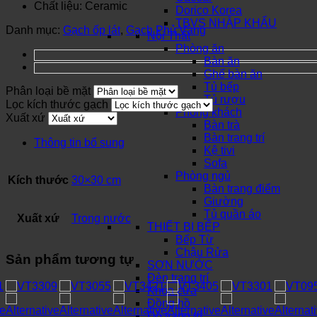
Chất liệu: Ceramic
Dorico Korea
TBVS NHẬP KHẨU
Danh mục:
Gạch ốp lát
,
Gạch Phủ Vàng
Nội Thất
Phòng ăn
Bàn ăn
Ghế bàn ăn
Tủ bếp
Phân loại bề mặt
Tủ rượu
Lọc kích thước gạch
Phòng khách
Xuất xứ
Bàn trà
Bàn trang trí
Thông tin bổ sung
Kệ tivi
Sofa
Phòng ngủ
Kích thước
30×30 cm
Bàn trang điểm
Giường
Tủ quần áo
Xuất xứ
Trong nước
THIẾT BỊ BẾP
Bếp Từ
Chậu Rửa
Sản phẩm tương tự
SƠN NƯỚC
Đèn trang trí
Khóa cửa
Đồng hồ
Đồ trang trí