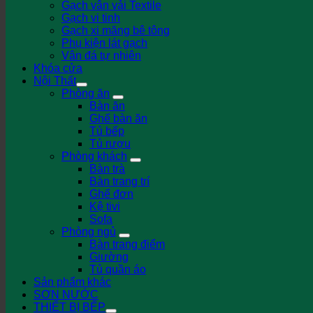
Gạch vân vải Textile
Gạch vi tinh
Gạch xi măng bê tông
Phụ kiện lát gạch
Vân đá tự nhiên
Khóa cửa
Nội Thất
Phòng ăn
Bàn ăn
Ghế bàn ăn
Tủ bếp
Tủ rượu
Phòng khách
Bàn trà
Bàn trang trí
Ghế đơn
Kệ tivi
Sofa
Phòng ngủ
Bàn trang điểm
Giường
Tủ quần áo
Sản phẩm khác
SƠN NƯỚC
THIẾT BỊ BẾP