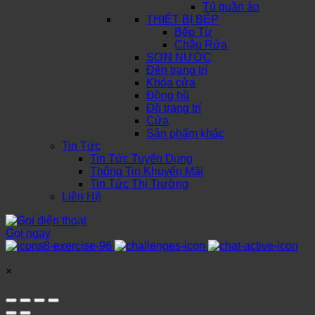
Tủ quần áo
THIẾT BỊ BẾP
Bếp Từ
Chậu Rửa
SƠN NƯỚC
Đèn trang trí
Khóa cửa
Đồng hồ
Đồ trang trí
Cửa
Sản phẩm khác
Tin Tức
Tin Tức Tuyển Dụng
Thông Tin Khuyến Mãi
Tin Tức Thị Trường
Liên Hệ
Gọi ngay
×