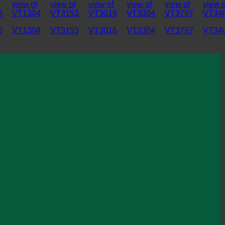
8
VT1304
VT3153
VT3016
VT3304
VT3797
VT34