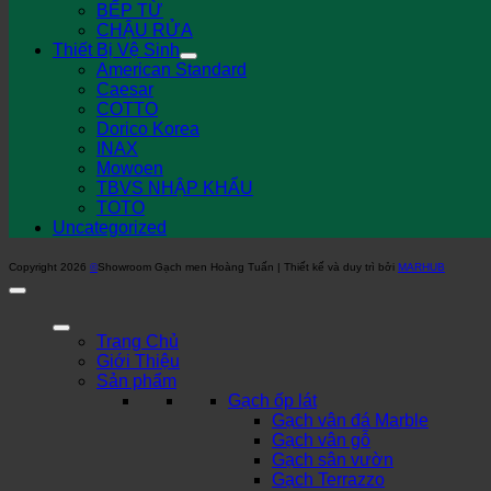
BẾP TỪ
CHẬU RỬA
Thiết Bị Vệ Sinh
American Standard
Caesar
COTTO
Dorico Korea
INAX
Mowoen
TBVS NHẬP KHẨU
TOTO
Uncategorized
Copyright 2026
©
Showroom Gạch men Hoàng Tuấn | Thiết kế và duy trì bởi
MARHUB
Trang Chủ
Giới Thiệu
Sản phẩm
Gạch ốp lát
Gạch vân đá Marble
Gạch vân gỗ
Gạch sân vườn
Gạch Terrazzo