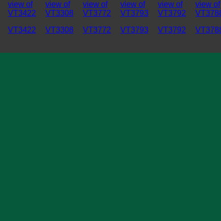
VT3422
VT3308
VT3772
VT3793
VT3792
VT378