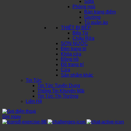
Sofa
Phòng ngủ
Bàn trang điểm
Giường
Tủ quần áo
THIẾT BỊ BẾP
Bếp Từ
Chậu Rửa
SƠN NƯỚC
Đèn trang trí
Khóa cửa
Đồng hồ
Đồ trang trí
Cửa
Sản phẩm khác
Tin Tức
Tin Tức Tuyển Dụng
Thông Tin Khuyến Mãi
Tin Tức Thị Trường
Liên Hệ
Gọi ngay