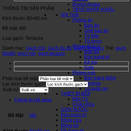
Dorico Korea
THÔNG TIN SẢN PHẨM
TBVS NHẬP KHẨU
Nội Thất
Kích thước 60×60 cm
Phòng ăn
Bàn ăn
Bề mặt: Mờ
Ghế bàn ăn
Tủ bếp
Loại gạch: Terrazzo
Tủ rượu
Phòng khách
Danh mục:
Gạch mờ
,
Gạch ốp lát
,
Gạch Terrazzo
Thẻ:
gạch
Bàn trà
60x60
,
gạch mờ
,
gạch terazzo
Bàn trang trí
Kệ tivi
Sofa
Phòng ngủ
Bàn trang điểm
Phân loại bề mặt
Giường
Lọc kích thước gạch
Tủ quần áo
Xuất xứ
THIẾT BỊ BẾP
Bếp Từ
Thông tin bổ sung
Chậu Rửa
SƠN NƯỚC
Đèn trang trí
Bề Mặt
Mờ
Khóa cửa
Đồng hồ
Đồ trang trí