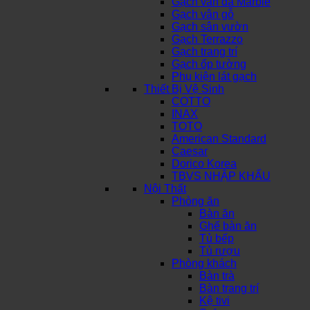
Gạch vân đá Marble
Gạch vân gỗ
Gạch sân vườn
Gạch Terrazzo
Gạch trang trí
Gạch ốp tường
Phụ kiện lát gạch
Thiết Bị Vệ Sinh
COTTO
INAX
TOTO
American Standard
Caesar
Dorico Korea
TBVS NHẬP KHẨU
Nội Thất
Phòng ăn
Bàn ăn
Ghế bàn ăn
Tủ bếp
Tủ rượu
Phòng khách
Bàn trà
Bàn trang trí
Kệ tivi