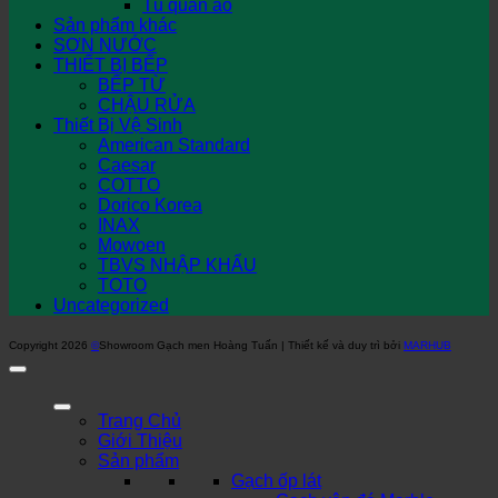
Tủ quần áo
Sản phẩm khác
SƠN NƯỚC
THIẾT BỊ BẾP
BẾP TỪ
CHẬU RỬA
Thiết Bị Vệ Sinh
American Standard
Caesar
COTTO
Dorico Korea
INAX
Mowoen
TBVS NHẬP KHẨU
TOTO
Uncategorized
Copyright 2026
©
Showroom Gạch men Hoàng Tuấn | Thiết kế và duy trì bởi
MARHUB
Trang Chủ
Giới Thiệu
Sản phẩm
Gạch ốp lát