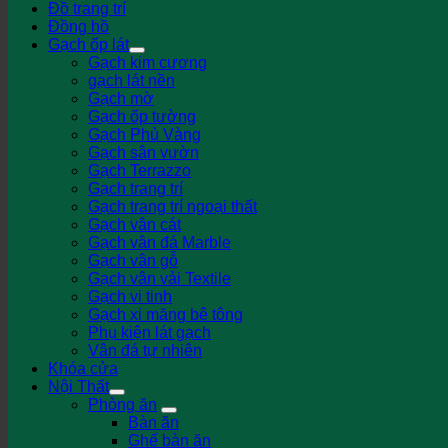
Đồ trang trí
Đồng hồ
Gạch ốp lát
Gạch kim cương
gạch lát nền
Gạch mờ
Gạch ốp tường
Gạch Phủ Vàng
Gạch sân vườn
Gạch Terrazzo
Gạch trang trí
Gạch trang trí ngoại thất
Gạch vân cát
Gạch vân đá Marble
Gạch vân gỗ
Gạch vân vải Textile
Gạch vi tinh
Gạch xi măng bê tông
Phụ kiện lát gạch
Vân đá tự nhiên
Khóa cửa
Nội Thất
Phòng ăn
Bàn ăn
Ghế bàn ăn