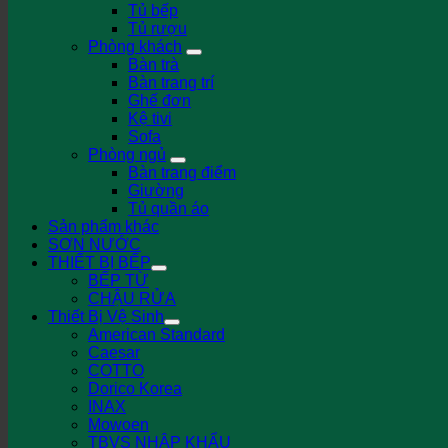
Tủ bếp
Tủ rượu
Phòng khách
Bàn trà
Bàn trang trí
Ghế đơn
Kệ tivi
Sofa
Phòng ngủ
Bàn trang điểm
Giường
Tủ quần áo
Sản phẩm khác
SƠN NƯỚC
THIẾT BỊ BẾP
BẾP TỪ
CHẬU RỬA
Thiết Bị Vệ Sinh
American Standard
Caesar
COTTO
Dorico Korea
INAX
Mowoen
TBVS NHẬP KHẨU