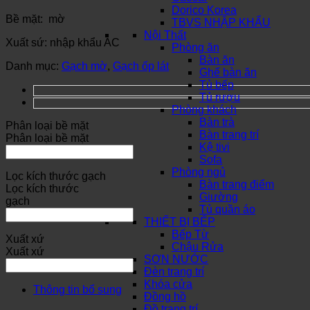
Dorico Korea
Bề mặt: mờ
TBVS NHẬP KHẨU
Nội Thất
Xuất sứ: nhập khẩu AC
Phòng ăn
Bàn ăn
Danh mục:
Gạch mờ
,
Gạch ốp lát
Ghế bàn ăn
Tủ bếp
Tủ rượu
Phòng khách
Bàn trà
Phân loại bề mặt
Bàn trang trí
Phân loại bề mặt
Kệ tivi
Sofa
Phòng ngủ
Lọc kích thước gạch
Bàn trang điểm
Lọc kích thước
Giường
gạch
Tủ quần áo
THIẾT BỊ BẾP
Bếp Từ
Xuất xứ
Chậu Rửa
Xuất xứ
SƠN NƯỚC
Đèn trang trí
Khóa cửa
Thông tin bổ sung
Đồng hồ
Đồ trang trí