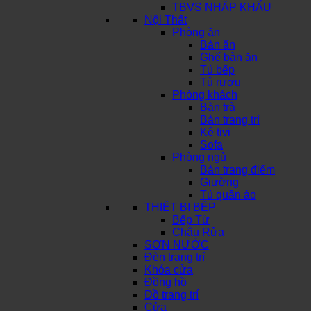
TBVS NHẬP KHẨU
Nội Thất
Phòng ăn
Bàn ăn
Ghế bàn ăn
Tủ bếp
Tủ rượu
Phòng khách
Bàn trà
Bàn trang trí
Kệ tivi
Sofa
Phòng ngủ
Bàn trang điểm
Giường
Tủ quần áo
THIẾT BỊ BẾP
Bếp Từ
Chậu Rửa
SƠN NƯỚC
Đèn trang trí
Khóa cửa
Đồng hồ
Đồ trang trí
Cửa