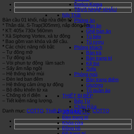
Dorico Korea
TBVS NHẬP KHẨU
Nội Thất
Bàn cầu 01 khối, nắp rửa điện tử
Phòng ăn
* Thân dài, S-Trap(305mm), nắp đóng êm
Bàn ăn
* KT: 405x 730x 560mm
Ghế bàn ăn
* Xả Siphong Vortex, xả tự động
Tủ bếp
* Bao gồm van khóa và đế cầu.
Tủ rượu
*
Các chức năng nổi bật:
Phòng khách
– Tự động mở
Bàn trà
– Tự động xả
Bàn trang trí
– Vòi phun tự động làm sạch
Kệ tivi
– Sấy ấm nắp ngồi
Sofa
– Hệ thống khử mùi
Phòng ngủ
– Đèn led ban đêm
Bàn trang điểm
– Hệ thống cảm ứng tự động
Giường
– Bộ điều khiển từ xa
Tủ quần áo
– Chống rò rỉ điện
THIẾT BỊ BẾP
– Tiết kiệm năng lượng.
Bếp Từ
Chậu Rửa
Danh mục:
COTTO
,
Thiết Bị Vệ Sinh
Thẻ:
COTTO
SƠN NƯỚC
Đèn trang trí
Khóa cửa
Đồng hồ
Đồ trang trí