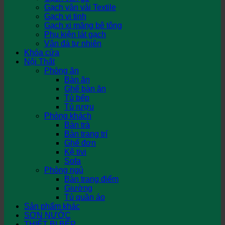
Gạch vân vải Textile
Gạch vi tinh
Gạch xi măng bê tông
Phụ kiện lát gạch
Vân đá tự nhiên
Khóa cửa
Nội Thất
Phòng ăn
Bàn ăn
Ghế bàn ăn
Tủ bếp
Tủ rượu
Phòng khách
Bàn trà
Bàn trang trí
Ghế đơn
Kệ tivi
Sofa
Phòng ngủ
Bàn trang điểm
Giường
Tủ quần áo
Sản phẩm khác
SƠN NƯỚC
THIẾT BỊ BẾP