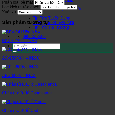
Phân loại bề mặt
Cửa
Lọc kích thước gạch
Sản phẩm khác
Xuất xứ
Tin Tức
Tin Tức Tuyển Dụng
Sản phẩm tương tự
Thông Tin Khuyến Mãi
Tin Tức Thị Trường
Liên Hệ
0901555580
BFV-3415T – INAX
Tìm
kiếm:
AC-959VAN – INAX
AFU-600V – INAX
Chậu rửa 01 lỗ Casablanca
Chậu rửa 01 lỗ Codie