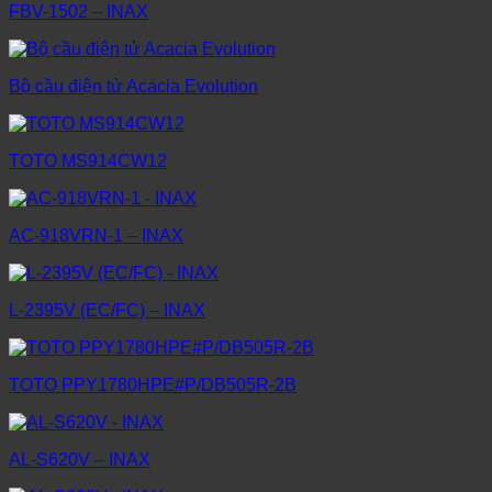
FBV-1502 – INAX
Bộ cầu điện tử Acacia Evolution
TOTO MS914CW12
AC-918VRN-1 – INAX
L-2395V (EC/FC) – INAX
TOTO PPY1780HPE#P/DB505R-2B
AL-S620V – INAX