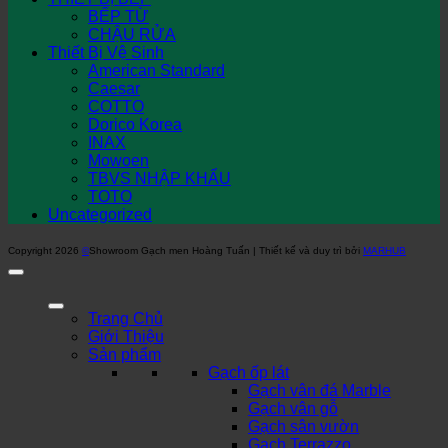
BẾP TỪ
CHẬU RỬA
Thiết Bị Vệ Sinh
American Standard
Caesar
COTTO
Dorico Korea
INAX
Mowoen
TBVS NHẬP KHẨU
TOTO
Uncategorized
Copyright 2026
©
Showroom Gạch men Hoàng Tuấn | Thiết kế và duy trì bởi
MARHUB
Trang Chủ
Giới Thiệu
Sản phẩm
Gạch ốp lát
Gạch vân đá Marble
Gạch vân gỗ
Gạch sân vườn
Gạch Terrazzo