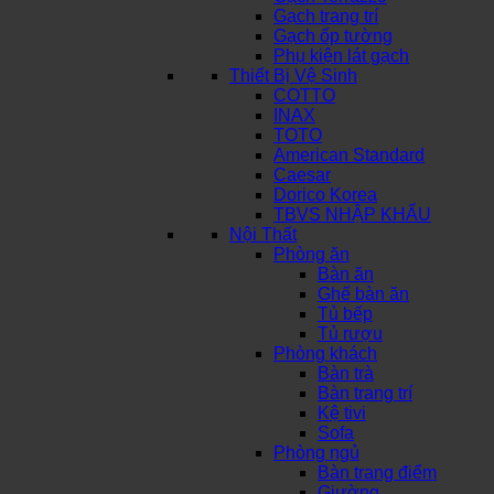
Gạch trang trí
Gạch ốp tường
Phụ kiện lát gạch
Thiết Bị Vệ Sinh
COTTO
INAX
TOTO
American Standard
Caesar
Dorico Korea
TBVS NHẬP KHẨU
Nội Thất
Phòng ăn
Bàn ăn
Ghế bàn ăn
Tủ bếp
Tủ rượu
Phòng khách
Bàn trà
Bàn trang trí
Kệ tivi
Sofa
Phòng ngủ
Bàn trang điểm
Giường