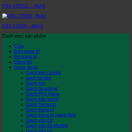
FBV-1502SL – INAX
FBV-1700R – INAX
Danh mục sản phẩm
Cửa
Đèn trang trí
Đồ trang trí
Đồng hồ
Gạch ốp lát
Gạch kim cương
gạch lát nền
Gạch mờ
Gạch ốp tường
Gạch Phủ Vàng
Gạch sân vườn
Gạch Terrazzo
Gạch trang trí
Gạch trang trí ngoại thất
Gạch vân cát
Gạch vân đá Marble
Gạch vân gỗ