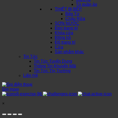
Tủ quần áo
THIẾT BỊ BẾP
Bếp Từ
Chậu Rửa
SƠN NƯỚC
Đèn trang trí
Khóa cửa
Đồng hồ
Đồ trang trí
Cửa
Sản phẩm khác
Tin Tức
Tin Tức Tuyển Dụng
Thông Tin Khuyến Mãi
Tin Tức Thị Trường
Liên Hệ
Gọi ngay
×