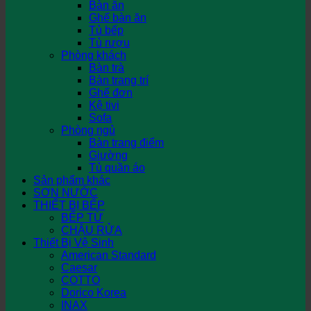
Bàn ăn
Ghế bàn ăn
Tủ bếp
Tủ rượu
Phòng khách
Bàn trà
Bàn trang trí
Ghế đơn
Kệ tivi
Sofa
Phòng ngủ
Bàn trang điểm
Giường
Tủ quần áo
Sản phẩm khác
SƠN NƯỚC
THIẾT BỊ BẾP
BẾP TỪ
CHẬU RỬA
Thiết Bị Vệ Sinh
American Standard
Caesar
COTTO
Dorico Korea
INAX