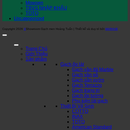
Mowoen
TBVS NHẬP KHẨU
TOTO
Uncategorized
Copyright 2026
©
Showroom Gạch men Hoàng Tuấn | Thiết kế và duy trì bởi
MARHUB
Trang Chủ
Giới Thiệu
Sản phẩm
Gạch ốp lát
Gạch vân đá Marble
Gạch vân gỗ
Gạch sân vườn
Gạch Terrazzo
Gạch trang trí
Gạch ốp tường
Phụ kiện lát gạch
Thiết Bị Vệ Sinh
COTTO
INAX
TOTO
American Standard