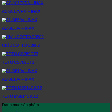
AC-1017VRN – INAX
AL-S630V – INAX
Chậu COTTO C0902
TOTO CS769DT3
AL-S610V – INAX
TOTO MS914CW12
Danh mục sản phẩm