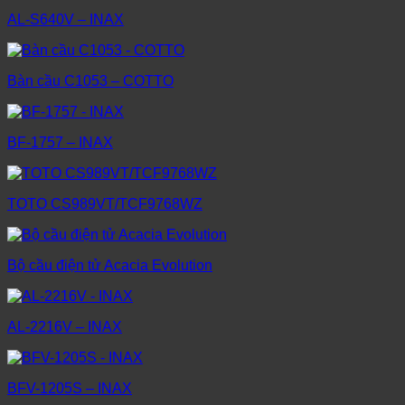
AL-S640V – INAX
Bàn cầu C1053 – COTTO
BF-1757 – INAX
TOTO CS989VT/TCF9768WZ
Bộ cầu điện tử Acacia Evolution
AL-2216V – INAX
BFV-1205S – INAX