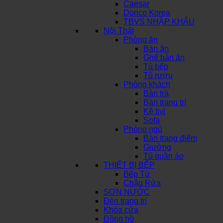
Caesar
Dorico Korea
TBVS NHẬP KHẨU
Nội Thất
Phòng ăn
Bàn ăn
Ghế bàn ăn
Tủ bếp
Tủ rượu
Phòng khách
Bàn trà
Bàn trang trí
Kệ tivi
Sofa
Phòng ngủ
Bàn trang điểm
Giường
Tủ quần áo
THIẾT BỊ BẾP
Bếp Từ
Chậu Rửa
SƠN NƯỚC
Đèn trang trí
Khóa cửa
Đồng hồ