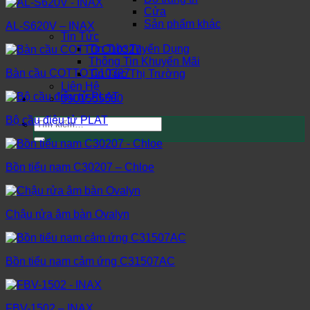
Cửa
Sản phẩm khác
AL-S620V – INAX
Tin Tức
Tin Tức Tuyển Dụng
Thông Tin Khuyến Mãi
Bàn cầu COTTO C10327
Tin Tức Thị Trường
Liên Hệ
0901555580
Bộ cầu điệu tử PLAT
Tìm
kiếm:
Bồn tiểu nam C30207 – Chloe
Chậu rửa âm bàn Ovalyn
Bồn tiểu nam cảm ứng C31507AC
FBV-1502 – INAX