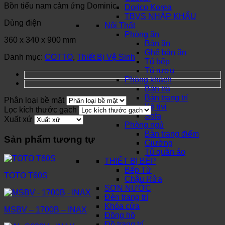
Bồn tiểu nam cảm ứng Dominic
Dorico Korea
TBVS NHẬP KHẨU
Dùng điện
Nội Thất
Phòng ăn
360 x 340 x 900 mm
Bàn ăn
Ghế bàn ăn
Danh mục:
COTTO
,
Thiết Bị Vệ Sinh
Tủ bếp
Tủ rượu
Phòng khách
Bàn trà
Bàn trang trí
Phân loại bề mặt
Kệ tivi
Lọc kích thước gạch
Sofa
Xuất xứ
Phòng ngủ
Bàn trang điểm
Sản phẩm tương tự
Giường
Tủ quần áo
THIẾT BỊ BẾP
Bếp Từ
TOTO T60S
Chậu Rửa
SƠN NƯỚC
Đèn trang trí
Khóa cửa
MSBV – 1700B – INAX
Đồng hồ
Đồ trang trí