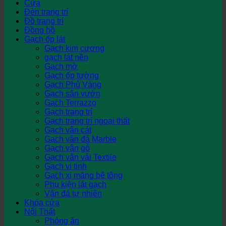
Cửa
Đèn trang trí
Đồ trang trí
Đồng hồ
Gạch ốp lát
Gạch kim cương
gạch lát nền
Gạch mờ
Gạch ốp tường
Gạch Phủ Vàng
Gạch sân vườn
Gạch Terrazzo
Gạch trang trí
Gạch trang trí ngoại thất
Gạch vân cát
Gạch vân đá Marble
Gạch vân gỗ
Gạch vân vải Textile
Gạch vi tinh
Gạch xi măng bê tông
Phụ kiện lát gạch
Vân đá tự nhiên
Khóa cửa
Nội Thất
Phòng ăn