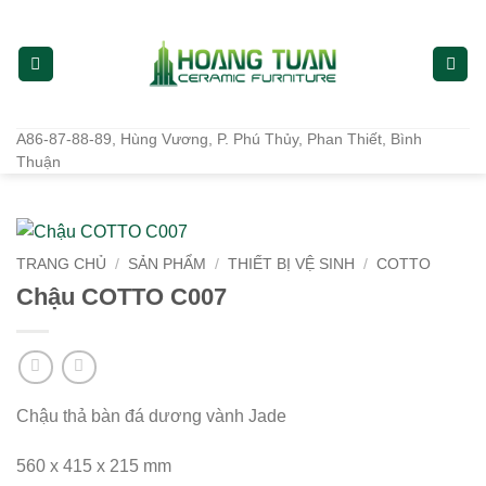
Bỏ
qua
nội
dung
A86-87-88-89, Hùng Vương, P. Phú Thủy, Phan Thiết, Bình
Thuận
TRANG CHỦ
/
SẢN PHẨM
/
THIẾT BỊ VỆ SINH
/
COTTO
Chậu COTTO C007
Chậu thả bàn đá dương vành Jade
560 x 415 x 215 mm