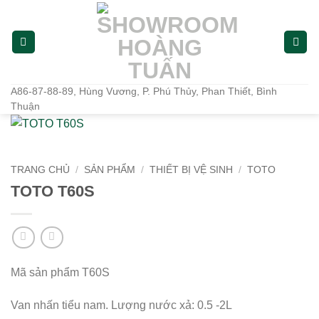
Bỏ
qua
nội
dung
A86-87-88-89, Hùng Vương, P. Phú Thủy, Phan Thiết, Bình
Thuận
TRANG CHỦ
/
SẢN PHẨM
/
THIẾT BỊ VỆ SINH
/
TOTO
TOTO T60S
Mã sản phẩm T60S
Van nhấn tiểu nam. Lượng nước xả: 0.5 -2L