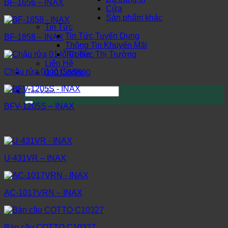
BF-1656 – INAX
Cửa
Sản phẩm khác
Tin Tức
Tin Tức Tuyển Dụng
BF-1858 – INAX
Thông Tin Khuyến Mãi
Tin Tức Thị Trường
Liên Hệ
Chậu rửa 01 lỗ Codie
0901555580
Tìm
kiếm:
BFV-1205S – INAX
U-431VR – INAX
AC-1017VRN – INAX
Bàn cầu COTTO C10327