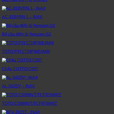
AC-918VRN-1 – INAX
Bộ cầu điện tử Aerozen G2
TOTO PJY1724PWE#MW
Chậu COTTO C007
AL-S620V – INAX
TOTO CS989VT/TCF9768WZ