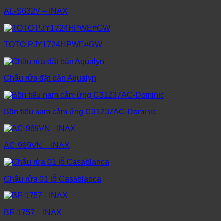
AL-S632V – INAX
TOTO PJY1724HPWE#GW
Chậu rửa đặt bàn Aqualyn
Bồn tiểu nam cảm ứng C31237AC-Dominic
AC-969VN – INAX
Chậu rửa 01 lỗ Casablanca
BF-1757 – INAX