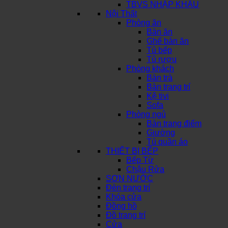
TBVS NHẬP KHẨU
Nội Thất
Phòng ăn
Bàn ăn
Ghế bàn ăn
Tủ bếp
Tủ rượu
Phòng khách
Bàn trà
Bàn trang trí
Kệ tivi
Sofa
Phòng ngủ
Bàn trang điểm
Giường
Tủ quần áo
THIẾT BỊ BẾP
Bếp Từ
Chậu Rửa
SƠN NƯỚC
Đèn trang trí
Khóa cửa
Đồng hồ
Đồ trang trí
Cửa