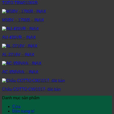
TOTO TBW01001B
MSBV – 1700B – INAX
AU-431VR – INAX
AL-2216V – INAX
AC-959VAN – INAX
Chậu COTTO C001017- đặt bàn
Danh mục sản phẩm
Cửa
Đèn trang trí