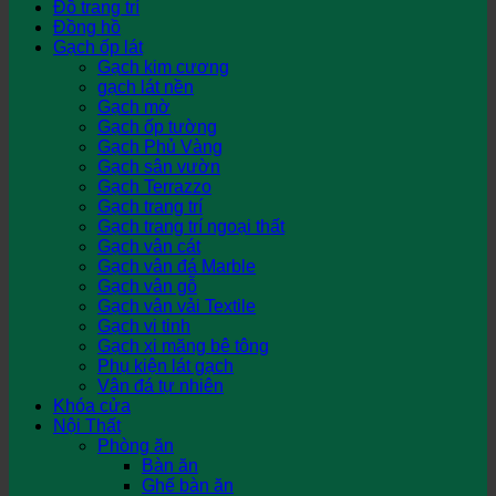
Đồ trang trí
Đồng hồ
Gạch ốp lát
Gạch kim cương
gạch lát nền
Gạch mờ
Gạch ốp tường
Gạch Phủ Vàng
Gạch sân vườn
Gạch Terrazzo
Gạch trang trí
Gạch trang trí ngoại thất
Gạch vân cát
Gạch vân đá Marble
Gạch vân gỗ
Gạch vân vải Textile
Gạch vi tinh
Gạch xi măng bê tông
Phụ kiện lát gạch
Vân đá tự nhiên
Khóa cửa
Nội Thất
Phòng ăn
Bàn ăn
Ghế bàn ăn