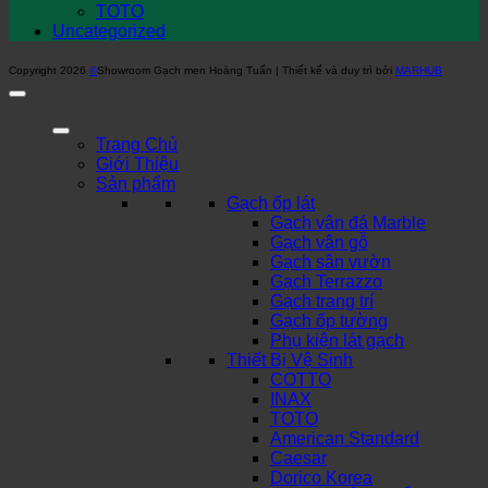
TOTO
Uncategorized
Copyright 2026
©
Showroom Gạch men Hoàng Tuấn | Thiết kế và duy trì bởi
MARHUB
Trang Chủ
Giới Thiệu
Sản phẩm
Gạch ốp lát
Gạch vân đá Marble
Gạch vân gỗ
Gạch sân vườn
Gạch Terrazzo
Gạch trang trí
Gạch ốp tường
Phụ kiện lát gạch
Thiết Bị Vệ Sinh
COTTO
INAX
TOTO
American Standard
Caesar
Dorico Korea