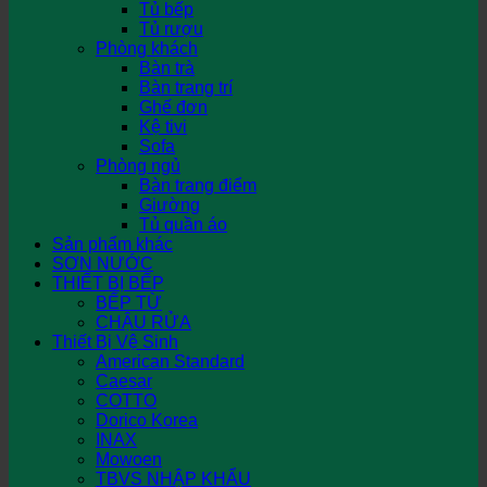
Tủ bếp
Tủ rượu
Phòng khách
Bàn trà
Bàn trang trí
Ghế đơn
Kệ tivi
Sofa
Phòng ngủ
Bàn trang điểm
Giường
Tủ quần áo
Sản phẩm khác
SƠN NƯỚC
THIẾT BỊ BẾP
BẾP TỪ
CHẬU RỬA
Thiết Bị Vệ Sinh
American Standard
Caesar
COTTO
Dorico Korea
INAX
Mowoen
TBVS NHẬP KHẨU