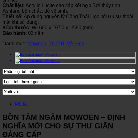
Chất liệu:
Acrylic Lucite cao cấp kết hợp Sợi thủy tinh
Ashland bền chắc, dễ vệ sinh.
Thiết kế:
Áp dụng nguyên lý Công Thái Học, tối ưu sự thoải
mái khi sử dụng.
Kích thước:
W1600 x D750 x H580 (mm).
Bảo hành:
03 năm.
Danh mục:
Mowoen
,
Thiết Bị Vệ Sinh
Mô tả
BỒN TẮM NGÂM MOWOEN – ĐỊNH
NGHĨA MỚI CHO SỰ THƯ GIÃN
ĐẲNG CẤP