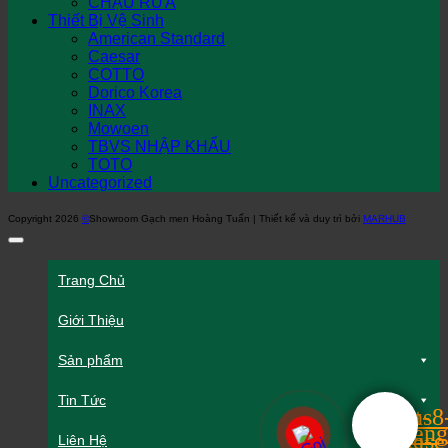
CHẬU RỬA
Thiết Bị Vệ Sinh
American Standard
Caesar
COTTO
Dorico Korea
INAX
Mowoen
TBVS NHẬP KHẨU
TOTO
Uncategorized
Copyright 2026
©
Showroom Gạch men Hoàng Tuấn | Thiết kế và duy trì bởi
MARHUB
Trang Chủ
Giới Thiệu
Sản phẩm
Tin Tức
Liên Hệ