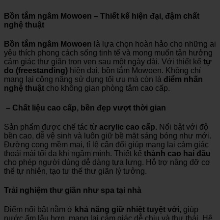
Bồn tắm ngâm Mowoen – Thiết kế hiện đại, đậm chất
nghệ thuật
Bồn tắm ngâm Mowoen
là lựa chọn hoàn hảo cho những ai
yêu thích phong cách sống tinh tế và mong muốn tận hưởng
cảm giác thư giãn trọn vẹn sau một ngày dài. Với thiết kế
tự
do (freestanding)
hiện đại, bồn tắm Mowoen. Không chỉ
mang lại công năng sử dụng tối ưu mà còn là
điểm nhấn
nghệ thuật
cho không gian phòng tắm cao cấp.
– Chất liệu cao cấp, bền đẹp vượt thời gian
Sản phẩm được chế tác từ
acrylic cao cấp.
Nổi bật với độ
bền cao, dễ vệ sinh và luôn giữ bề mặt sáng bóng như mới.
Đường cong mềm mại, tỉ lệ cân đối giúp mang lại cảm giác
thoải mái tối đa khi ngâm mình. Thiết kế
thành cao hai đầu
cho phép người dùng dễ dàng tựa lưng. Hỗ trợ nâng đỡ cơ
thể tự nhiên, tạo tư thế thư giãn lý tưởng.
Trải nghiệm thư giãn như spa tại nhà
Điểm nổi bật nằm ở
khả năng giữ nhiệt tuyệt vời
, giúp
nước ấm lâu hơn, mang lại cảm giác dễ chịu và thư thái. Hệ