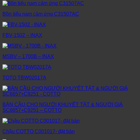
Bồn tiểu nam cảm ứng C31507AC
FBV-1502 – INAX
MSBV – 1700B – INAX
TOTO TBW02017A
BÀN CẦU CHO NGƯỜI KHUYẾT TẬT & NGƯỜI GIÀ
SC6657+C9251 – COTTO
Chậu COTTO C001017- đặt bàn