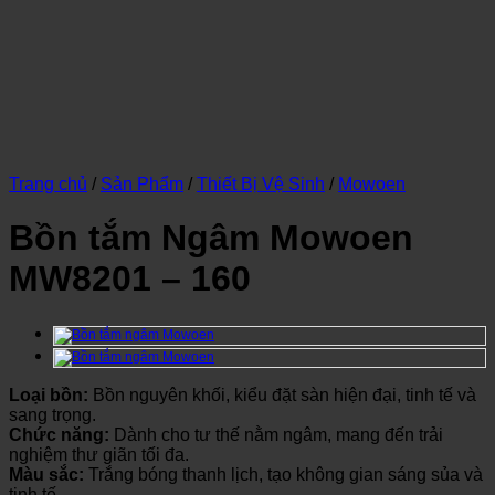
Trang chủ
/
Sản Phẩm
/
Thiết Bị Vệ Sinh
/
Mowoen
Bồn tắm Ngâm Mowoen
MW8201 – 160
Loại bồn:
Bồn nguyên khối, kiểu đặt sàn hiện đại, tinh tế và
sang trọng.
Chức năng:
Dành cho tư thế nằm ngâm, mang đến trải
nghiệm thư giãn tối đa.
Màu sắc:
Trắng bóng thanh lịch, tạo không gian sáng sủa và
tinh tế.