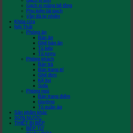
Gạch vi tinh
Gạch xi măng bê tông
Phụ kiện lát gạch
Vân đá tự nhiên
Khóa cửa
Nội Thất
Phòng ăn
Bàn ăn
Ghế bàn ăn
Tủ bếp
Tủ rượu
Phòng khách
Bàn trà
Bàn trang trí
Ghế đơn
Kệ tivi
Sofa
Phòng ngủ
Bàn trang điểm
Giường
Tủ quần áo
Sản phẩm khác
SƠN NƯỚC
THIẾT BỊ BẾP
BẾP TỪ