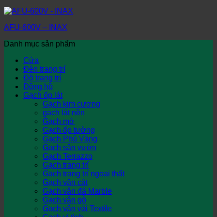
AFU-600V – INAX
Danh mục sản phẩm
Cửa
Đèn trang trí
Đồ trang trí
Đồng hồ
Gạch ốp lát
Gạch kim cương
gạch lát nền
Gạch mờ
Gạch ốp tường
Gạch Phủ Vàng
Gạch sân vườn
Gạch Terrazzo
Gạch trang trí
Gạch trang trí ngoại thất
Gạch vân cát
Gạch vân đá Marble
Gạch vân gỗ
Gạch vân vải Textile