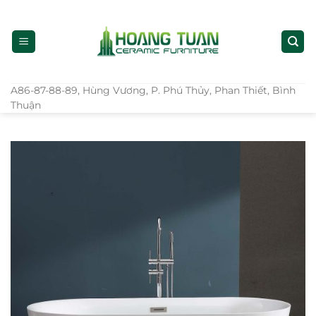
Bỏ
qua
nội
dung
A86-87-88-89, Hùng Vương, P. Phú Thủy, Phan Thiết, Bình
Thuận