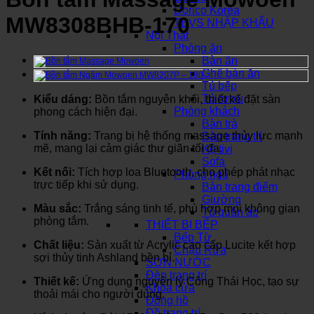
Dorico Korea
MW8308BHB-170
TBVS NHẬP KHẨU
Nội Thất
Phòng ăn
Bàn ăn
Ghế bàn ăn
Tủ bếp
Tủ rượu
Kiểu dáng:
Bồn tắm nguyên khối, thiết kế đặt sàn
Phòng khách
phong cách hiện đại.
Bàn trà
Tính năng:
Trang bị hệ thống massage thủy lực mạnh
Bàn trang trí
mẽ, mang lại cảm giác thư giãn tối đa.
Kệ tivi
Sofa
Kết nối:
Tích hợp loa Bluetooth, cho phép phát nhạc
Phòng ngủ
trực tiếp khi sử dụng.
Bàn trang điểm
Giường
Màu sắc:
Trắng sáng tinh tế, phù hợp mọi không gian
Tủ quần áo
phòng tắm.
THIẾT BỊ BẾP
Bếp Từ
Chất liệu:
Sản xuất từ Acrylic cao cấp Lucite kết hợp
Chậu Rửa
sợi thủy tinh Ashland bền bỉ.
SƠN NƯỚC
Đèn trang trí
Thiết kế:
Ứng dụng nguyên lý Công Thái Học, tạo sự
Khóa cửa
thoải mái cho người dùng.
Đồng hồ
Đồ trang trí