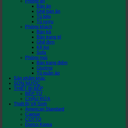
Phòng ăn
Bàn ăn
Ghế bàn ăn
Tủ bếp
Tủ rượu
Phòng khách
Bàn trà
Bàn trang trí
Ghế đơn
Kệ tivi
Sofa
Phòng ngủ
Bàn trang điểm
Giường
Tủ quần áo
Sản phẩm khác
SƠN NƯỚC
THIẾT BỊ BẾP
BẾP TỪ
CHẬU RỬA
Thiết Bị Vệ Sinh
American Standard
Caesar
COTTO
Dorico Korea