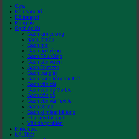
Cửa
Đèn trang trí
Đồ trang trí
Đồng hồ
Gạch ốp lát
Gạch kim cương
gạch lát nền
Gạch mờ
Gạch ốp tường
Gạch Phủ Vàng
Gạch sân vườn
Gạch Terrazzo
Gạch trang trí
Gạch trang trí ngoại thất
Gạch vân cát
Gạch vân đá Marble
Gạch vân gỗ
Gạch vân vải Textile
Gạch vi tinh
Gạch xi măng bê tông
Phụ kiện lát gạch
Vân đá tự nhiên
Khóa cửa
Nội Thất