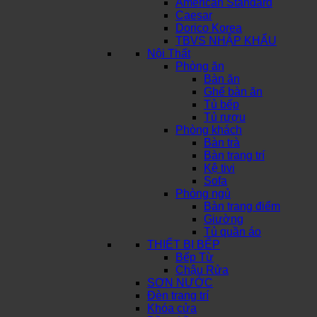
American Standard
Caesar
Dorico Korea
TBVS NHẬP KHẨU
Nội Thất
Phòng ăn
Bàn ăn
Ghế bàn ăn
Tủ bếp
Tủ rượu
Phòng khách
Bàn trà
Bàn trang trí
Kệ tivi
Sofa
Phòng ngủ
Bàn trang điểm
Giường
Tủ quần áo
THIẾT BỊ BẾP
Bếp Từ
Chậu Rửa
SƠN NƯỚC
Đèn trang trí
Khóa cửa