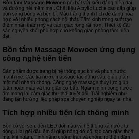
Bồn tắm Massage Mowoen
nổi bật với kiểu dáng hiện đại
và đường nét mềm mại. Chất liệu Acrylic Lucite cao cấp giúp
bồn sáng bóng và bền bỉ. Màu trắng thanh lịch dễ dàng hòa
hợp với nhiều phong cách nội thất. Tấm kính trong suốt tạo
điểm nhấn thẩm mỹ và cảm giác rộng rãi hơn. Thiết kế đặt
sàn nguyên khối phù hợp cho không gian phòng tắm hiện
đại.
Bồn tắm Massage Mowoen ứng dụng
công nghệ tiên tiến
Sản phẩm được trang bị hệ thống sục khí và phun nước
mạnh mẽ. Các tia nước massage tác động sâu, giúp giảm
mệt mỏi nhanh chóng. Công nghệ massage thủy lực giúp
tuần hoàn máu và thư giãn cơ bắp. Ngâm mình trong nước
ấm mang lại cảm giác thư thái tuyệt đối. Trải nghiệm như
đang tận hưởng liệu pháp spa chuyên nghiệp ngay tại nhà.
Tích hợp nhiều tiện ích thông minh
Bồn có vòi sen, đèn LED đổi màu và hệ thống xả nước tự
động. Hai gối đầu êm ái giúp nâng đỡ cổ, tạo cảm giác thoải
mái khi ngâm. Tính năng chống tràn và chống rò điện đảm