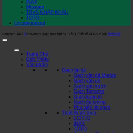
INAX
Mowoen
TBVS NHẬP KHẨU
TOTO
Uncategorized
Copyright 2026
©
Showroom Gạch men Hoàng Tuấn | Thiết kế và duy trì bởi
MARHUB
Trang Chủ
Giới Thiệu
Sản phẩm
Gạch ốp lát
Gạch vân đá Marble
Gạch vân gỗ
Gạch sân vườn
Gạch Terrazzo
Gạch trang trí
Gạch ốp tường
Phụ kiện lát gạch
Thiết Bị Vệ Sinh
COTTO
INAX
TOTO