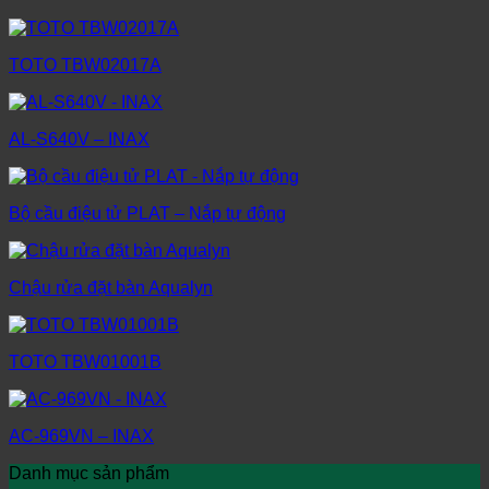
TOTO TBW02017A
AL-S640V – INAX
Bộ cầu điệu tử PLAT – Nắp tự động
Chậu rửa đặt bàn Aqualyn
TOTO TBW01001B
AC-969VN – INAX
Danh mục sản phẩm