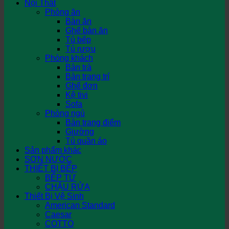
Nội Thất
Phòng ăn
Bàn ăn
Ghế bàn ăn
Tủ bếp
Tủ rượu
Phòng khách
Bàn trà
Bàn trang trí
Ghế đơn
Kệ tivi
Sofa
Phòng ngủ
Bàn trang điểm
Giường
Tủ quần áo
Sản phẩm khác
SƠN NƯỚC
THIẾT BỊ BẾP
BẾP TỪ
CHẬU RỬA
Thiết Bị Vệ Sinh
American Standard
Caesar
COTTO