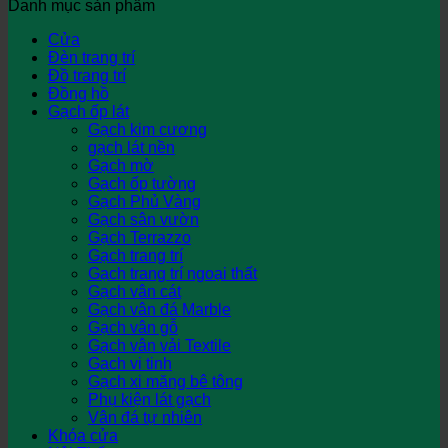
Danh mục sản phẩm
Cửa
Đèn trang trí
Đồ trang trí
Đồng hồ
Gạch ốp lát
Gạch kim cương
gạch lát nền
Gạch mờ
Gạch ốp tường
Gạch Phủ Vàng
Gạch sân vườn
Gạch Terrazzo
Gạch trang trí
Gạch trang trí ngoại thất
Gạch vân cát
Gạch vân đá Marble
Gạch vân gỗ
Gạch vân vải Textile
Gạch vi tinh
Gạch xi măng bê tông
Phụ kiện lát gạch
Vân đá tự nhiên
Khóa cửa