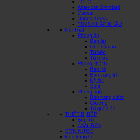
TOTO
American Standard
Caesar
Dorico Korea
TBVS NHẬP KHẨU
Nội Thất
Phòng ăn
Bàn ăn
Ghế bàn ăn
Tủ bếp
Tủ rượu
Phòng khách
Bàn trà
Bàn trang trí
Kệ tivi
Sofa
Phòng ngủ
Bàn trang điểm
Giường
Tủ quần áo
THIẾT BỊ BẾP
Bếp Từ
Chậu Rửa
SƠN NƯỚC
Đèn trang trí