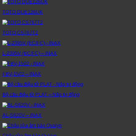
TOTO DUE126UK
TOTO CS767T2
L-2395V (EC/FC) – INAX
FBV-1502 – INAX
Bộ cầu điệu tử PLAT – Nắp tự động
AL-S620V – INAX
Chậu rửa âm bàn Ovalyn