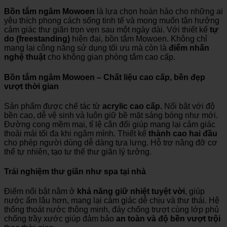
Bồn tắm ngâm Mowoen
là lựa chọn hoàn hảo cho những ai
yêu thích phong cách sống tinh tế và mong muốn tận hưởng
cảm giác thư giãn trọn vẹn sau một ngày dài. Với thiết kế
tự
do (freestanding)
hiện đại, bồn tắm Mowoen. Không chỉ
mang lại công năng sử dụng tối ưu mà còn là
điểm nhấn
nghệ thuật
cho không gian phòng tắm cao cấp.
Bồn tắm ngâm Mowoen – Chất liệu cao cấp, bền đẹp
vượt thời gian
Sản phẩm được chế tác từ
acrylic cao cấp.
Nổi bật với độ
bền cao, dễ vệ sinh và luôn giữ bề mặt sáng bóng như mới.
Đường cong mềm mại, tỉ lệ cân đối giúp mang lại cảm giác
thoải mái tối đa khi ngâm mình. Thiết kế
thành cao hai đầu
cho phép người dùng dễ dàng tựa lưng. Hỗ trợ nâng đỡ cơ
thể tự nhiên, tạo tư thế thư giãn lý tưởng.
Trải nghiệm thư giãn như spa tại nhà
Điểm nổi bật nằm ở
khả năng giữ nhiệt tuyệt vời
, giúp
nước ấm lâu hơn, mang lại cảm giác dễ chịu và thư thái. Hệ
thống thoát nước thông minh, đáy chống trượt cùng lớp phủ
chống trầy xước giúp đảm bảo
an toàn và độ bền vượt trội