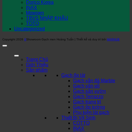
Dorico Korea
INAX
Mowoen
TBVS NHẬP KHẨU
TOTO
Uncategorized
Copyright 2026
©
Showroom Gạch men Hoàng Tuấn | Thiết kế và duy trì bởi
MARHUB
Trang Chủ
Giới Thiệu
Sản phẩm
Gạch ốp lát
Gạch vân đá Marble
Gạch vân gỗ
Gạch sân vườn
Gạch Terrazzo
Gạch trang trí
Gạch ốp tường
Phụ kiện lát gạch
Thiết Bị Vệ Sinh
COTTO
INAX