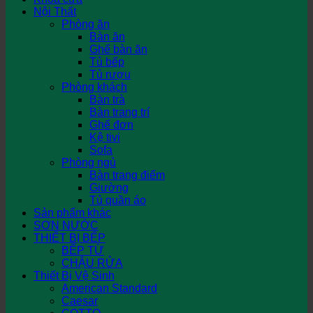
Nội Thất
Phòng ăn
Bàn ăn
Ghế bàn ăn
Tủ bếp
Tủ rượu
Phòng khách
Bàn trà
Bàn trang trí
Ghế đơn
Kệ tivi
Sofa
Phòng ngủ
Bàn trang điểm
Giường
Tủ quần áo
Sản phẩm khác
SƠN NƯỚC
THIẾT BỊ BẾP
BẾP TỪ
CHẬU RỬA
Thiết Bị Vệ Sinh
American Standard
Caesar