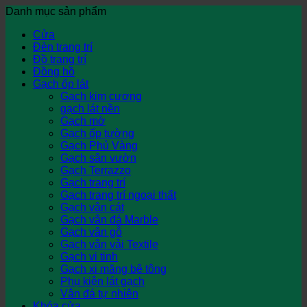
Danh mục sản phẩm
Cửa
Đèn trang trí
Đồ trang trí
Đồng hồ
Gạch ốp lát
Gạch kim cương
gạch lát nền
Gạch mờ
Gạch ốp tường
Gạch Phủ Vàng
Gạch sân vườn
Gạch Terrazzo
Gạch trang trí
Gạch trang trí ngoại thất
Gạch vân cát
Gạch vân đá Marble
Gạch vân gỗ
Gạch vân vải Textile
Gạch vi tinh
Gạch xi măng bê tông
Phụ kiện lát gạch
Vân đá tự nhiên
Khóa cửa