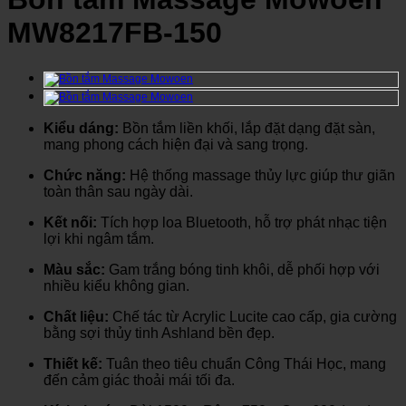
MW8217FB-150
Kiểu dáng:
Bồn tắm liền khối, lắp đặt dạng đặt sàn,
mang phong cách hiện đại và sang trọng.
Chức năng:
Hệ thống massage thủy lực giúp thư giãn
toàn thân sau ngày dài.
Kết nối:
Tích hợp loa Bluetooth, hỗ trợ phát nhạc tiện
lợi khi ngâm tắm.
Màu sắc:
Gam trắng bóng tinh khôi, dễ phối hợp với
nhiều kiểu không gian.
Chất liệu:
Chế tác từ Acrylic Lucite cao cấp, gia cường
bằng sợi thủy tinh Ashland bền đẹp.
Thiết kế:
Tuân theo tiêu chuẩn Công Thái Học, mang
đến cảm giác thoải mái tối đa.