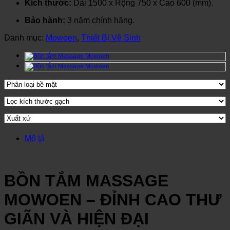
Kích thước:
Dài 1500 x Rộng 750 x Cao 600 (mm).
Bảo hành:
3 năm chính hãng.
Danh mục:
Mowoen
,
Thiết Bị Vệ Sinh
Mô tả
BỒN TẮM MASSAGE
MOWOEN – ĐỈNH CAO THƯ
GIÃN VÀ HIỆN ĐẠI