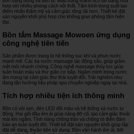
bồn sáng bóng và bền bỉ. Màu trắng thanh lịch dễ dàng hòa
hợp với nhiều phong cách nội thất. Tấm kính trong suốt tạo
điểm nhấn thẩm mỹ và cảm giác rộng rãi hơn. Thiết kế đặt
sàn nguyên khối phù hợp cho không gian phòng tắm hiện
đại.
Bồn tắm Massage Mowoen ứng dụng
công nghệ tiên tiến
Sản phẩm được trang bị hệ thống sục khí và phun nước
mạnh mẽ. Các tia nước massage tác động sâu, giúp giảm
mệt mỏi nhanh chóng. Công nghệ massage thủy lực giúp
tuần hoàn máu và thư giãn cơ bắp. Ngâm mình trong nước
ấm mang lại cảm giác thư thái tuyệt đối. Trải nghiệm như
đang tận hưởng liệu pháp spa chuyên nghiệp ngay tại nhà.
Tích hợp nhiều tiện ích thông minh
Bồn có vòi sen, đèn LED đổi màu và hệ thống xả nước tự
động. Hai gối đầu êm ái giúp nâng đỡ cổ, tạo cảm giác thoải
mái khi ngâm. Tính năng chống tràn và chống rò điện đảm
bảo an toàn tuyệt đối. Thiết kế đặt sàn nguyên khối giúp lắp
đặt dễ dàng, thuận tiện sử dụng. Bồn vận hành êm ái, tiết