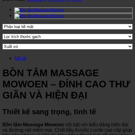
Mô tả
BỒN TẮM MASSAGE
MOWOEN – ĐỈNH CAO THƯ
GIÃN VÀ HIỆN ĐẠI
Thiết kế sang trọng, tinh tế
Bồn tắm Massage Mowoen
nổi bật với kiểu dáng hiện đại
và đường nét mềm mại. Chất liệu Acrylic Lucite cao cấp giúp