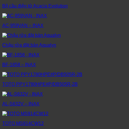
Bộ cầu điện tử Acacia Evolution
AC-959VAN – INAX
Chậu rửa đặt bàn Aqualyn
BF-1858 – INAX
TOTO PPY1780HPE#P/DB505R-2B
AL-S632V – INAX
TOTO MS914CW12