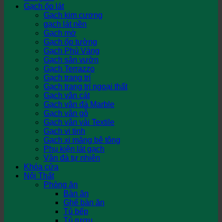
Gạch ốp lát
Gạch kim cương
gạch lát nền
Gạch mờ
Gạch ốp tường
Gạch Phủ Vàng
Gạch sân vườn
Gạch Terrazzo
Gạch trang trí
Gạch trang trí ngoại thất
Gạch vân cát
Gạch vân đá Marble
Gạch vân gỗ
Gạch vân vải Textile
Gạch vi tinh
Gạch xi măng bê tông
Phụ kiện lát gạch
Vân đá tự nhiên
Khóa cửa
Nội Thất
Phòng ăn
Bàn ăn
Ghế bàn ăn
Tủ bếp
Tủ rượu