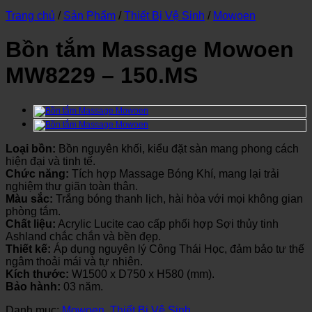
Trang chủ
/
Sản Phẩm
/
Thiết Bị Vệ Sinh
/
Mowoen
Bồn tắm Massage Mowoen
MW8229 – 150.MS
Loại bồn:
Bồn nguyên khối, kiểu đặt sàn mang phong cách
hiện đại và tinh tế.
Chức năng:
Tích hợp Massage Bóng Khí, mang lại trải
nghiệm thư giãn toàn thân.
Màu sắc:
Trắng bóng thanh lịch, hài hòa với mọi không gian
phòng tắm.
Chất liệu:
Acrylic Lucite cao cấp phối hợp Sợi thủy tinh
Ashland chắc chắn và bền đẹp.
Thiết kế:
Áp dụng nguyên lý Công Thái Học, đảm bảo tư thế
ngâm thoải mái và tự nhiên.
Kích thước:
W1500 x D750 x H580 (mm).
Bảo hành:
03 năm.
Danh mục:
Mowoen
,
Thiết Bị Vệ Sinh