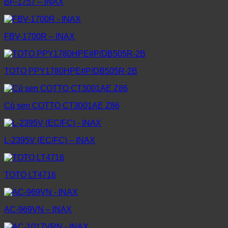
BF-1757 – INAX
FBV-1700R – INAX
TOTO PPY1780HPE#P/DB505R-2B
Củ sen COTTO CT3001AE Z86
L-2395V (EC/FC) – INAX
TOTO LT4716
AC-969VN – INAX