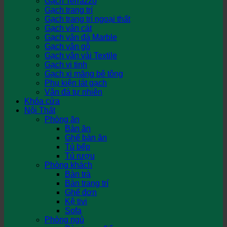
Gạch Terrazzo
Gạch trang trí
Gạch trang trí ngoại thất
Gạch vân cát
Gạch vân đá Marble
Gạch vân gỗ
Gạch vân vải Textile
Gạch vi tinh
Gạch xi măng bê tông
Phụ kiện lát gạch
Vân đá tự nhiên
Khóa cửa
Nội Thất
Phòng ăn
Bàn ăn
Ghế bàn ăn
Tủ bếp
Tủ rượu
Phòng khách
Bàn trà
Bàn trang trí
Ghế đơn
Kệ tivi
Sofa
Phòng ngủ