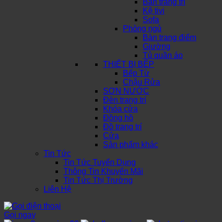
Bàn trang trí
Kệ tivi
Sofa
Phòng ngủ
Bàn trang điểm
Giường
Tủ quần áo
THIẾT BỊ BẾP
Bếp Từ
Chậu Rửa
SƠN NƯỚC
Đèn trang trí
Khóa cửa
Đồng hồ
Đồ trang trí
Cửa
Sản phẩm khác
Tin Tức
Tin Tức Tuyển Dụng
Thông Tin Khuyến Mãi
Tin Tức Thị Trường
Liên Hệ
Gọi ngay