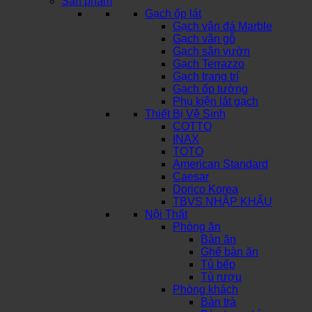
Sản phẩm
Gạch ốp lát
Gạch vân đá Marble
Gạch vân gỗ
Gạch sân vườn
Gạch Terrazzo
Gạch trang trí
Gạch ốp tường
Phụ kiện lát gạch
Thiết Bị Vệ Sinh
COTTO
INAX
TOTO
American Standard
Caesar
Dorico Korea
TBVS NHẬP KHẨU
Nội Thất
Phòng ăn
Bàn ăn
Ghế bàn ăn
Tủ bếp
Tủ rượu
Phòng khách
Bàn trà