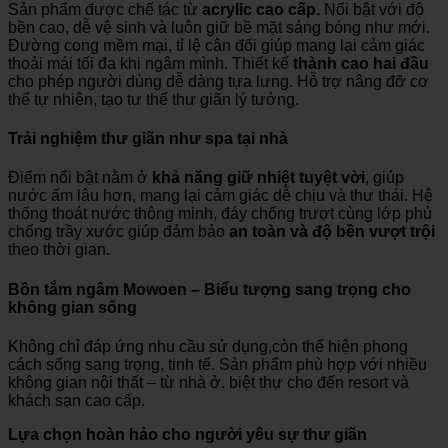
Sản phẩm được chế tác từ
acrylic cao cấp.
Nổi bật với độ
bền cao, dễ vệ sinh và luôn giữ bề mặt sáng bóng như mới.
Đường cong mềm mại, tỉ lệ cân đối giúp mang lại cảm giác
thoải mái tối đa khi ngâm mình. Thiết kế
thành cao hai đầu
cho phép người dùng dễ dàng tựa lưng. Hỗ trợ nâng đỡ cơ
thể tự nhiên, tạo tư thế thư giãn lý tưởng.
Trải nghiệm thư giãn như spa tại nhà
Điểm nổi bật nằm ở
khả năng giữ nhiệt tuyệt vời
, giúp
nước ấm lâu hơn, mang lại cảm giác dễ chịu và thư thái. Hệ
thống thoát nước thông minh, đáy chống trượt cùng lớp phủ
chống trầy xước giúp đảm bảo
an toàn và độ bền vượt trội
theo thời gian.
Bồn tắm ngâm Mowoen – Biểu tượng sang trọng cho
không gian sống
Không chỉ đáp ứng nhu cầu sử dụng,còn thể hiện phong
cách sống sang trọng, tinh tế. Sản phẩm phù hợp với nhiều
không gian nội thất – từ nhà ở. biệt thự cho đến resort và
khách sạn cao cấp.
Lựa chọn hoàn hảo cho người yêu sự thư giãn