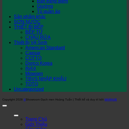
Bàn trang điểm
Giường
Tủ quần áo
Sản phẩm khác
SƠN NƯỚC
THIẾT BỊ BẾP
BẾP TỪ
CHẬU RỬA
Thiết Bị Vệ Sinh
American Standard
Caesar
COTTO
Dorico Korea
INAX
Mowoen
TBVS NHẬP KHẨU
TOTO
Uncategorized
Copyright 2026
©
Showroom Gạch men Hoàng Tuấn | Thiết kế và duy trì bởi
MARHUB
Trang Chủ
Giới Thiệu