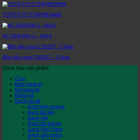
TOTO PJY1724PWE#MW
AC-918VRN-1 – INAX
Bồn tiểu nam C30207 – Chloe
Danh mục sản phẩm
Cửa
Đèn trang trí
Đồ trang trí
Đồng hồ
Gạch ốp lát
Gạch kim cương
gạch lát nền
Gạch mờ
Gạch ốp tường
Gạch Phủ Vàng
Gạch sân vườn