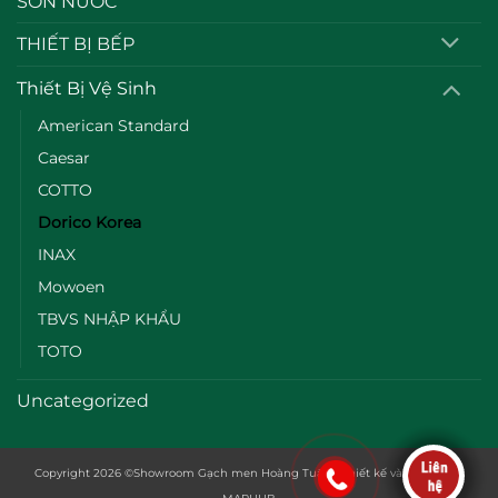
SƠN NƯỚC
THIẾT BỊ BẾP
Thiết Bị Vệ Sinh
American Standard
Caesar
COTTO
Dorico Korea
INAX
Mowoen
TBVS NHẬP KHẨU
TOTO
Uncategorized
Copyright 2026
©
Showroom Gạch men Hoàng Tuấn | Thiết kế và duy trì bởi