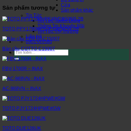
Cửa
Sản phẩm tương tự
Sản phẩm khác
Tin Tức
Tin Tức Tuyển Dụng
Thông Tin Khuyến Mãi
TOTO PPY1780HPE#P/DB505R-2B
Tin Tức Thị Trường
Liên Hệ
0901555580
Bàn cầu COTTO C15007
Tìm
kiếm:
FBV-1700R – INAX
AC-969VN – INAX
TOTO PJY1724HPWE#GW
TOTO DUE126UK