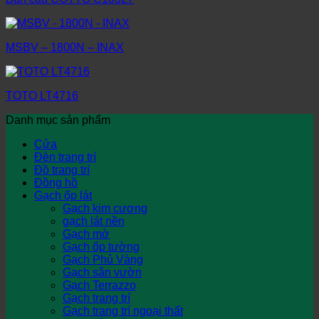
MSBV – 1800N – INAX
TOTO LT4716
Danh mục sản phẩm
Cửa
Đèn trang trí
Đồ trang trí
Đồng hồ
Gạch ốp lát
Gạch kim cương
gạch lát nền
Gạch mờ
Gạch ốp tường
Gạch Phủ Vàng
Gạch sân vườn
Gạch Terrazzo
Gạch trang trí
Gạch trang trí ngoại thất