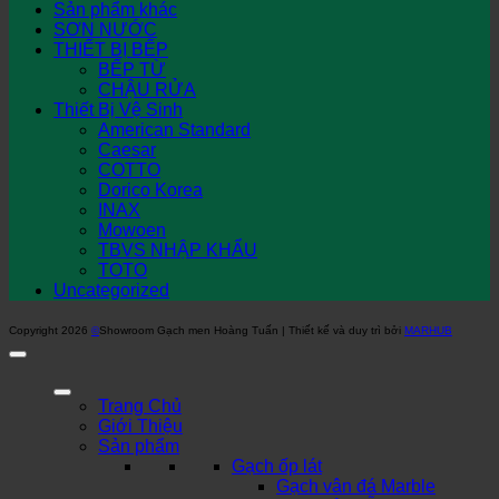
Sản phẩm khác
SƠN NƯỚC
THIẾT BỊ BẾP
BẾP TỪ
CHẬU RỬA
Thiết Bị Vệ Sinh
American Standard
Caesar
COTTO
Dorico Korea
INAX
Mowoen
TBVS NHẬP KHẨU
TOTO
Uncategorized
Copyright 2026
©
Showroom Gạch men Hoàng Tuấn | Thiết kế và duy trì bởi
MARHUB
Trang Chủ
Giới Thiệu
Sản phẩm
Gạch ốp lát
Gạch vân đá Marble