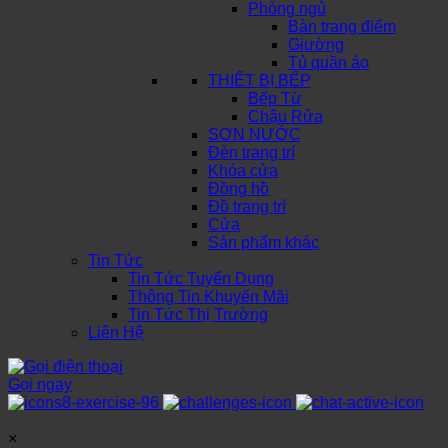
Phòng ngủ
Bàn trang điểm
Giường
Tủ quần áo
THIẾT BỊ BẾP
Bếp Từ
Chậu Rửa
SƠN NƯỚC
Đèn trang trí
Khóa cửa
Đồng hồ
Đồ trang trí
Cửa
Sản phẩm khác
Tin Tức
Tin Tức Tuyển Dụng
Thông Tin Khuyến Mãi
Tin Tức Thị Trường
Liên Hệ
Gọi ngay
×