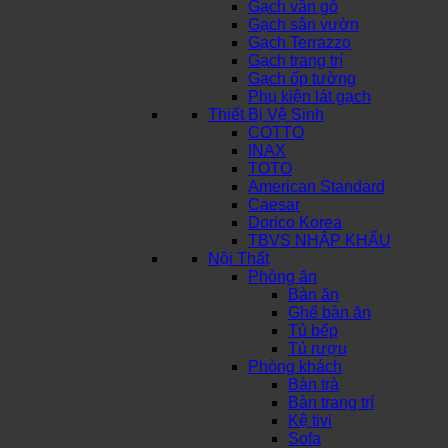
Gạch vân gỗ
Gạch sân vườn
Gạch Terrazzo
Gạch trang trí
Gạch ốp tường
Phụ kiện lát gạch
Thiết Bị Vệ Sinh
COTTO
INAX
TOTO
American Standard
Caesar
Dorico Korea
TBVS NHẬP KHẨU
Nội Thất
Phòng ăn
Bàn ăn
Ghế bàn ăn
Tủ bếp
Tủ rượu
Phòng khách
Bàn trà
Bàn trang trí
Kệ tivi
Sofa