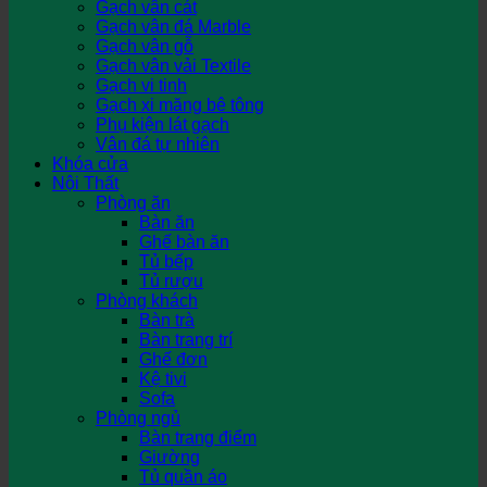
Gạch vân cát
Gạch vân đá Marble
Gạch vân gỗ
Gạch vân vải Textile
Gạch vi tinh
Gạch xi măng bê tông
Phụ kiện lát gạch
Vân đá tự nhiên
Khóa cửa
Nội Thất
Phòng ăn
Bàn ăn
Ghế bàn ăn
Tủ bếp
Tủ rượu
Phòng khách
Bàn trà
Bàn trang trí
Ghế đơn
Kệ tivi
Sofa
Phòng ngủ
Bàn trang điểm
Giường
Tủ quần áo