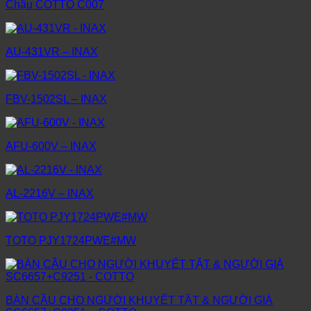
Chậu COTTO C007
AU-431VR – INAX
FBV-1502SL – INAX
AFU-600V – INAX
AL-2216V – INAX
TOTO PJY1724PWE#MW
BÀN CẦU CHO NGƯỜI KHUYẾT TẬT & NGƯỜI GIÀ