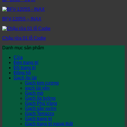
BFV-1205S – INAX
Chậu rửa 01 lỗ Codie
Danh mục sản phẩm
Cửa
Đèn trang trí
Đồ trang trí
Đồng hồ
Gạch ốp lát
Gạch kim cương
gạch lát nền
Gạch mờ
Gạch ốp tường
Gạch Phủ Vàng
Gạch sân vườn
Gạch Terrazzo
Gạch trang trí
Gạch trang trí ngoại thất