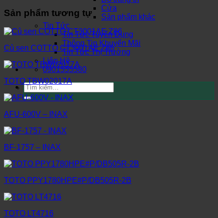
Cửa
Sản phẩm tương tự
Sản phẩm khác
Tin Tức
Tin Tức Tuyển Dụng
Thông Tin Khuyến Mãi
Củ sen COTTO CT3001AE Z86
Tin Tức Thị Trường
Liên Hệ
0901555580
TOTO TBW02017A
Tìm
kiếm:
AFU-600V – INAX
BF-1757 – INAX
TOTO PPY1780HPE#P/DB505R-2B
TOTO LT4716