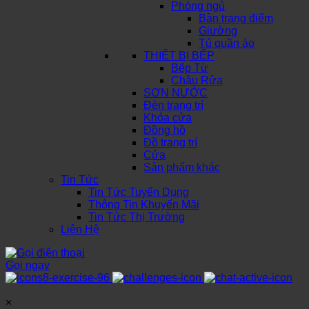
Phòng ngủ
Bàn trang điểm
Giường
Tủ quần áo
THIẾT BỊ BẾP
Bếp Từ
Chậu Rửa
SƠN NƯỚC
Đèn trang trí
Khóa cửa
Đồng hồ
Đồ trang trí
Cửa
Sản phẩm khác
Tin Tức
Tin Tức Tuyển Dụng
Thông Tin Khuyến Mãi
Tin Tức Thị Trường
Liên Hệ
Gọi ngay
×