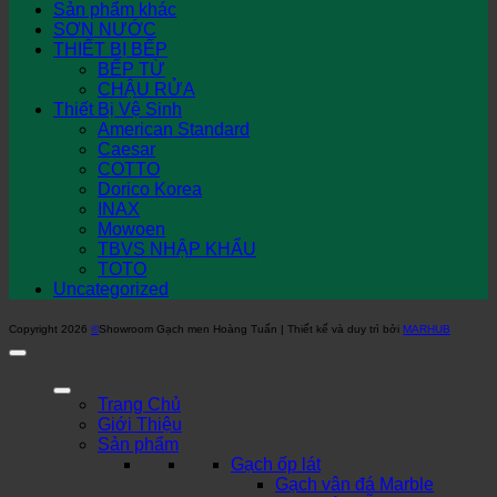
Sản phẩm khác
SƠN NƯỚC
THIẾT BỊ BẾP
BẾP TỪ
CHẬU RỬA
Thiết Bị Vệ Sinh
American Standard
Caesar
COTTO
Dorico Korea
INAX
Mowoen
TBVS NHẬP KHẨU
TOTO
Uncategorized
Copyright 2026
©
Showroom Gạch men Hoàng Tuấn | Thiết kế và duy trì bởi
MARHUB
Trang Chủ
Giới Thiệu
Sản phẩm
Gạch ốp lát
Gạch vân đá Marble