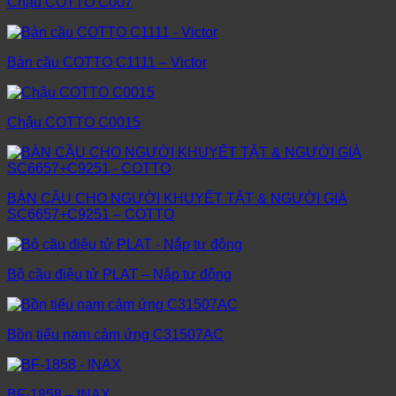
Chậu COTTO C007
Bàn cầu COTTO C1111 – Victor
Chậu COTTO C0015
BÀN CẦU CHO NGƯỜI KHUYẾT TẬT & NGƯỜI GIÀ
SC6657+C9251 – COTTO
Bộ cầu điệu tử PLAT – Nắp tự động
Bồn tiểu nam cảm ứng C31507AC
BF-1858 – INAX