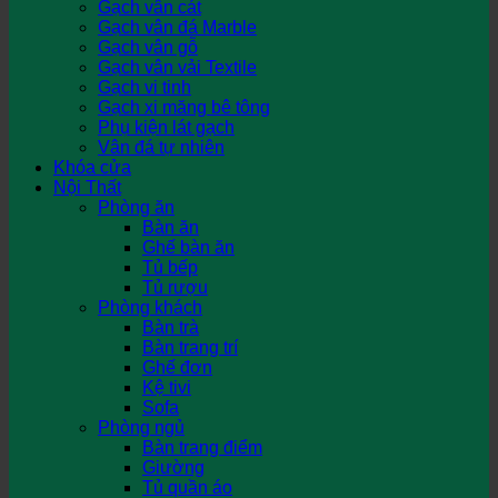
Gạch vân cát
Gạch vân đá Marble
Gạch vân gỗ
Gạch vân vải Textile
Gạch vi tinh
Gạch xi măng bê tông
Phụ kiện lát gạch
Vân đá tự nhiên
Khóa cửa
Nội Thất
Phòng ăn
Bàn ăn
Ghế bàn ăn
Tủ bếp
Tủ rượu
Phòng khách
Bàn trà
Bàn trang trí
Ghế đơn
Kệ tivi
Sofa
Phòng ngủ
Bàn trang điểm
Giường
Tủ quần áo