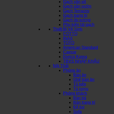
Gạch vân gỗ
Gạch sân vườn
Gạch Terrazzo
Gạch trang trí
Gạch ốp tường
Phụ kiện lát gạch
Thiết Bị Vệ Sinh
COTTO
INAX
TOTO
American Standard
Caesar
Dorico Korea
TBVS NHẬP KHẨU
Nội Thất
Phòng ăn
Bàn ăn
Ghế bàn ăn
Tủ bếp
Tủ rượu
Phòng khách
Bàn trà
Bàn trang trí
Kệ tivi
Sofa