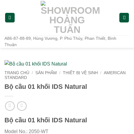
Bỏ
qua
nội
dung
A86-87-88-89, Hùng Vương, P. Phú Thủy, Phan Thiết, Bình
Thuận
TRANG CHỦ
/
SẢN PHẨM
/
THIẾT BỊ VỆ SINH
/
AMERICAN
STANDARD
Bộ cầu 01 khối IDS Natural
Bộ cầu 01 khối IDS Natural
Model No.: 2050-WT