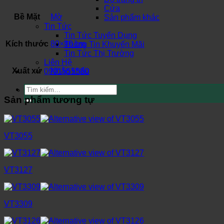
Cửa
Bề Mặt
Mờ
Sản phẩm khác
Tin Tức
Tin Tức Tuyển Dụng
Kích thước
80×80 cm
Thông Tin Khuyến Mãi
Tin Tức Thị Trường
Liên Hệ
Xuất xứ
Nhập khẩu
0901555580
Tìm
kiếm:
Sản phẩm tương tự
VT3055
VT3127
VT3309