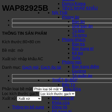
Dorico Korea
WAP82925B
TBVS NHẬP KHẨU
Nội Thất
Phòng ăn
Bàn ăn
Ghế bàn ăn
Tủ bếp
THÔNG TIN SẢN PHẨM
Tủ rượu
Phòng khách
Kích thước:80×80 cm
Bàn trà
Bàn trang trí
Bề mặt: mờ
Kệ tivi
Sofa
Xuất sứ: nhập khẩu AC
Phòng ngủ
Bàn trang điểm
Danh mục:
Gạch mờ
,
Gạch ốp lát
Giường
Tủ quần áo
THIẾT BỊ BẾP
Bếp Từ
Phân loại bề mặt
Chậu Rửa
Lọc kích thước gạch
SƠN NƯỚC
Đèn trang trí
Xuất xứ
Khóa cửa
Thông tin bổ sung
Đồng hồ
Đồ trang trí