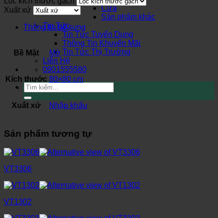
Lọc kích thước gạch
Cửa
Xuất xứ
Sản phẩm khác
Tin Tức
Thông tin bổ sung
Tin Tức Tuyển Dụng
Thông Tin Khuyến Mãi
Tin Tức Thị Trường
Bề Mặt
Mờ
Liên Hệ
0901555580
Kích thước
80×80 cm
Tìm
kiếm:
Xuất xứ
Nhập khẩu
Sản phẩm tương tự
VT3306
VT1302