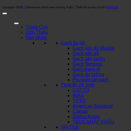
Copyright 2026
©
Showroom Gạch men Hoàng Tuấn | Thiết kế và duy trì bởi
MARHUB
Trang Chủ
Giới Thiệu
Sản phẩm
Gạch ốp lát
Gạch vân đá Marble
Gạch vân gỗ
Gạch sân vườn
Gạch Terrazzo
Gạch trang trí
Gạch ốp tường
Phụ kiện lát gạch
Thiết Bị Vệ Sinh
COTTO
INAX
TOTO
American Standard
Caesar
Dorico Korea
TBVS NHẬP KHẨU
Nội Thất