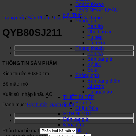
Dorico Korea
TBVS NHẬP KHẨU
Nội Thất
Trang chủ
/
Sản Phẩm
/
Gạch ốp lát
/
Gạch mờ
Phòng ăn
Bàn ăn
QYB80SJ211
Ghế bàn ăn
Tủ bếp
Tủ rượu
Phòng khách
Bàn trà
Bàn trang trí
THÔNG TIN SẢN PHẨM
Kệ tivi
Sofa
Kích thước:80×80 cm
Phòng ngủ
Bàn trang điểm
Bề mặt: mờ
Giường
Tủ quần áo
Xuất sứ: nhập khẩu AC
THIẾT BỊ BẾP
Bếp Từ
Danh mục:
Gạch mờ
,
Gạch ốp lát
Chậu Rửa
SƠN NƯỚC
Đèn trang trí
Khóa cửa
Đồng hồ
Phân loại bề mặt
Đồ trang trí