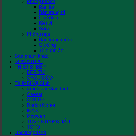
Phòng khách
Bàn trà
Bàn trang trí
Ghế đơn
Kệ tivi
Sofa
Phòng ngủ
Bàn trang điểm
Giường
Tủ quần áo
Sản phẩm khác
SƠN NƯỚC
THIẾT BỊ BẾP
BẾP TỪ
CHẬU RỬA
Thiết Bị Vệ Sinh
American Standard
Caesar
COTTO
Dorico Korea
INAX
Mowoen
TBVS NHẬP KHẨU
TOTO
Uncategorized