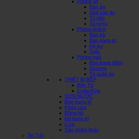
Phòng ăn
Bàn ăn
Ghế bàn ăn
Tủ bếp
Tủ rượu
Phòng khách
Bàn trà
Bàn trang trí
Kệ tivi
Sofa
Phòng ngủ
Bàn trang điểm
Giường
Tủ quần áo
THIẾT BỊ BẾP
Bếp Từ
Chậu Rửa
SƠN NƯỚC
Đèn trang trí
Khóa cửa
Đồng hồ
Đồ trang trí
Cửa
Sản phẩm khác
Tin Tức