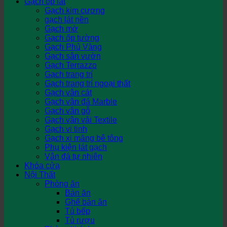
Gạch ốp lát
Gạch kim cương
gạch lát nền
Gạch mờ
Gạch ốp tường
Gạch Phủ Vàng
Gạch sân vườn
Gạch Terrazzo
Gạch trang trí
Gạch trang trí ngoại thất
Gạch vân cát
Gạch vân đá Marble
Gạch vân gỗ
Gạch vân vải Textile
Gạch vi tinh
Gạch xi măng bê tông
Phụ kiện lát gạch
Vân đá tự nhiên
Khóa cửa
Nội Thất
Phòng ăn
Bàn ăn
Ghế bàn ăn
Tủ bếp
Tủ rượu